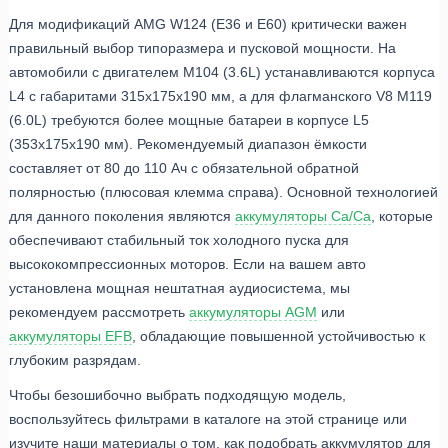
Для модификаций AMG W124 (E36 и E60) критически важен
правильный выбор типоразмера и пусковой мощности. На
автомобили с двигателем M104 (3.6L) устанавливаются корпуса
L4 с габаритами 315х175х190 мм, а для флагманского V8 M119
(6.0L) требуются более мощные батареи в корпусе L5
(353х175х190 мм). Рекомендуемый диапазон ёмкости
составляет от 80 до 110 Ач с обязательной обратной
полярностью (плюсовая клемма справа). Основной технологией
для данного поколения являются
аккумуляторы Ca/Ca
, которые
обеспечивают стабильный ток холодного пуска для
высококомпрессионных моторов. Если на вашем авто
установлена мощная нештатная аудиосистема, мы
рекомендуем рассмотреть
аккумуляторы AGM
или
аккумуляторы EFB
, обладающие повышенной устойчивостью к
глубоким разрядам.
Чтобы безошибочно выбрать подходящую модель,
воспользуйтесь фильтрами в каталоге на этой странице или
изучите наши материалы о том, как подобрать аккумулятор для