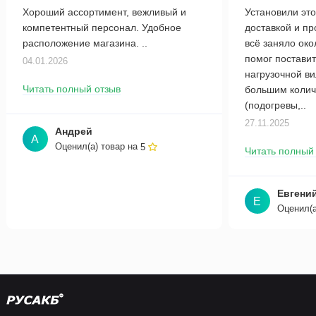
Хороший ассортимент, вежливый и
Установили это
компетентный персонал. Удобное
доставкой и п
расположение магазина. ..
всё заняло око
помог поставит
04.01.2026
нагрузочной в
Читать полный отзыв
большим колич
(подогревы,..
27.11.2025
Андрей
А
Оценил(а) товар на
5
Читать полный
Евгени
Е
Оценил(а