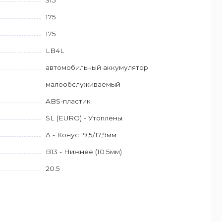
175
175
LB4L
автомобильный аккумулятор
малообслуживаемый
ABS-пластик
SL (EURO) - Утоплены
A - Конус 19,5/17,9мм
B13 - Нижнее (10.5мм)
20.5