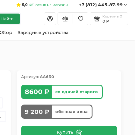
+7 (812) 445-87-99
451 отзыв на магазин
5,0
Корзина
0
Найти
0 ₽
&Stop
Зарядные устройства
Артикул:
АА630
8600 ₽
со сдачей старого
9 200 ₽
обычная цена
ч
Купить