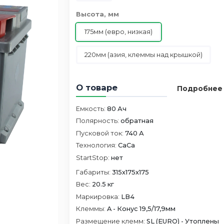
Высота, мм
175мм (евро, низкая)
220мм (азия, клеммы над крышкой)
О товаре
Подробнее
Емкость:
80 Ач
Полярность:
обратная
Пусковой ток:
740 А
Технология:
CaCa
StartStop:
нет
Габариты:
315х175х175
Вес:
20.5 кг
Маркировка:
LB4
Клеммы:
A - Конус 19,5/17,9мм
Размещение клемм:
SL (EURO) - Утоплены