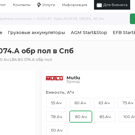
Услуги
Информация
лог
Контакты
Для бизнеса
е
Грузовые аккумуляторы
AGM Start&Stop
EFB Start
074.A обр пол в Спб
0 Ач LB4.80.074.A обр пол
Mutlu
Бренд
Емкость, А*ч
55 Ач
60 Ач
63 Ач
75 Ач
78 Ач
80 Ач
85 Ач
100 А
110 Ач