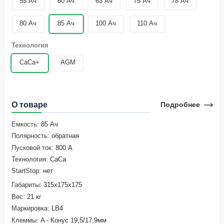
55 Ач
60 Ач
63 Ач
75 Ач
78 Ач
80 Ач
85 Ач
100 Ач
110 Ач
Технология
CaCa+
AGM
О товаре
Подробнее
Емкость:
85 Ач
Полярность:
обратная
Пусковой ток:
800 А
Технология:
CaCa
StartStop:
нет
Габариты:
315х175х175
Вес:
21 кг
Маркировка:
LB4
Клеммы:
A - Конус 19,5/17,9мм