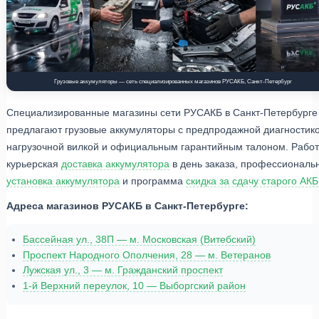
Грузовые аккумуляторы — сеть специализированных магазинов РУСАКБ, Санкт-Петербург
Специализированные магазины сети РУСАКБ в Санкт-Петербурге
предлагают грузовые аккумуляторы с предпродажной диагностик
нагрузочной вилкой и официальным гарантийным талоном. Работ
курьерская
доставка аккумулятора
в день заказа, профессиональ
установка аккумулятора
и программа
скидка за сдачу старого АКБ
Адреса магазинов РУСАКБ в Санкт-Петербурге:
Бассейная ул., 38П — м. Московская (Витебский)
Проспект Народного Ополчения, 28 — м. Ветеранов
Лужская ул., 3 — м. Гражданский проспект
1-й Верхний переулок, 10 — Выборгский район