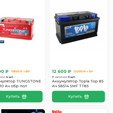
00 ₽
12 600 ₽
11800 ₽ + БУ
12000 ₽ + БУ
ичии
4 шт.
В наличии
5 шт.
мулятор TUNGSTONE
Аккумулятор Topla Top 85
110 Ач обр пол
Ач 58514 SMF TT85
Купить
Купить