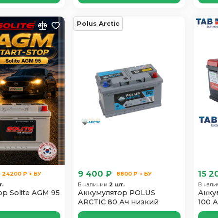
Polus Arctic
9 400 ₽
15 2
24200 ₽ + БУ
8800 ₽ + БУ
т.
В наличии
2 шт.
В нал
р Solite AGM 95
Аккумулятор POLUS
Акку
ARCTIC 80 Ач низкий
100 