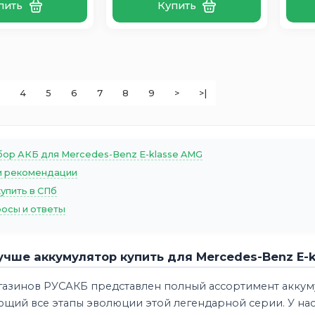
пить
Купить
4
5
6
7
8
9
>
>|
ор АКБ для Mercedes-Benz E-klasse AMG
 рекомендации
купить в СПб
осы и ответы
учше аккумулятор купить для Mercedes-Benz E-
агазинов РУСАКБ представлен полный ассортимент акку
ющий все этапы эволюции этой легендарной серии. У на