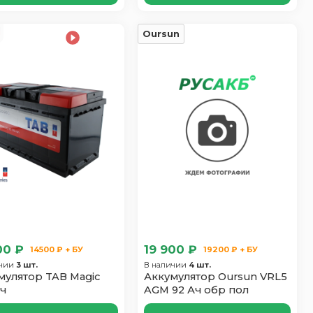
Oursun
00 ₽
19 900 ₽
14500 ₽ + БУ
19200 ₽ + БУ
ичии
3 шт.
В наличии
4 шт.
мулятор TAB Magic
Аккумулятор Oursun VRL5
Ач
AGM 92 Ач обр пол