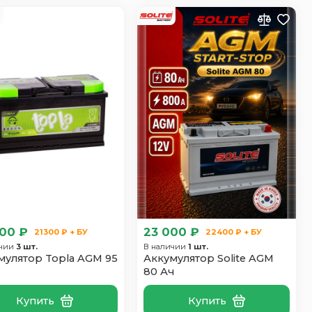
00 ₽
23 000 ₽
21300 ₽ + БУ
22400 ₽ + БУ
ичии
3 шт.
В наличии
1 шт.
мулятор Topla AGM 95
Аккумулятор Solite AGM
80 Ач
Купить
Купить