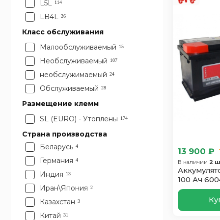
L5L
114
LB4L
26
Класс обслуживания
Малообслуживаемый
15
Необслуживаемый
107
необслужимаемый
24
Обслуживаемый
28
Размещение клемм
SL (EURO) - Утоплены
174
Страна производства
Беларусь
4
13 900 ₽
Германия
4
В наличии
2 ш
Аккумулято
Индия
13
100 Ач 600
Иран\Япония
2
Ку
Казахстан
3
Китай
31