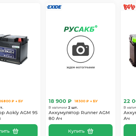
18 900 ₽
22 0
16800 ₽ + БУ
18300 ₽ + БУ
т.
В наличии
2 шт.
В нал
ор Aokly AGM 95
Аккумулятор Runner AGM
Акку
л
80 Ач
Ач
пить
Купить