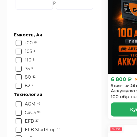
₽
Емкость, Ач
100
64
105
4
110
8
75
3
80
42
6 800 ₽
6
82
2
В наличии
26 
Аккумулято
85
Технология
10
100 обр по
88
1
AGM
40
Ку
90
11
CaCa
96
92
4
EFB
27
95
24
EFB StartStop
10
1