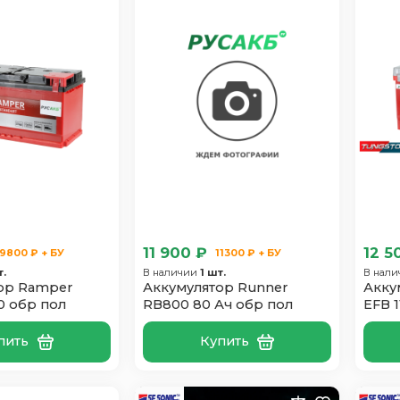
11 900 ₽
12 5
9800 ₽ + БУ
11300 ₽ + БУ
т.
В наличии
1 шт.
В нал
ор Ramper
Аккумулятор Runner
Акку
00 обр пол
RB800 80 Ач обр пол
EFB 
пить
Купить