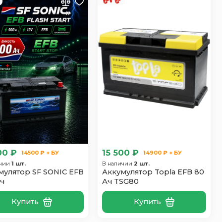
00 ₽
15 500 ₽
14500 ₽ + БУ
14900 ₽ + БУ
ичии
1 шт.
В наличии
2 шт.
мулятор SF SONIC EFB
Аккумулятор Topla EFB 80
Ач
Ач TSG80
Купить
Купить