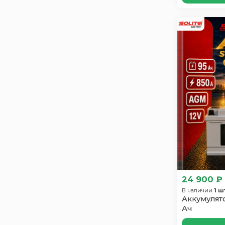
Enrun
4
Exide
9
EXTRA START
3
FB
1
Ganz
5
Giver Hybrid
1
Gladiator
1
Hankook
1
Hitec
7
Hyundai
2
Index Prime
4
Just Power
2
24 900 ₽
Mutlu
8
В наличии
1 ш
Oursun
4
Аккумулято
Ач
Polus Arctic
5
Power
3