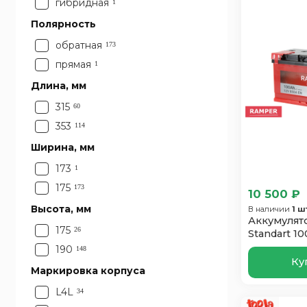
96
гибридная
1
Полярность
обратная
173
прямая
1
Длина, мм
315
60
353
114
Ширина, мм
173
1
175
173
10 500 ₽
Высота, мм
В наличии
1 ш
Аккумулят
175
26
Standart 1
190
148
Ку
Маркировка корпуса
L4L
34