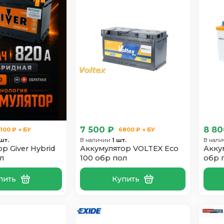
7 500 ₽
8 80
100 ₽ + БУ
6800 ₽ + БУ
шт.
В наличии
1 шт.
В нал
р Giver Hybrid
Аккумулятор VOLTEX Eco
Акку
л
100 обр пол
обр 
пить
Купить