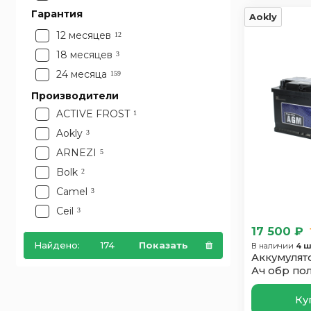
Россия
Гарантия
55
Aokly
Словения
17
12 месяцев
12
Турция
20
18 месяцев
3
Франция
9
24 месяца
159
Чехия
1
Производители
Южная Корея
12
ACTIVE FROST
1
Япония
3
Aokly
3
ARNEZI
5
Bolk
2
Camel
3
Ceil
3
17 500 ₽
Decus
1
Найдено:
174
Показать
В наличии
4 ш
Delta
2
Аккумулят
Domei
3
Ач обр по
EcoMax
1
Ку
Elab
2