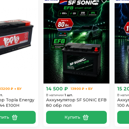
14 500 ₽
15 2
13200 ₽ + БУ
13900 ₽ + БУ
т.
В наличии
1 шт.
В нал
р Topla Energy
Аккумулятор SF SONIC EFB
Акку
44 E100H
80 обр пол
100 
пить
Купить