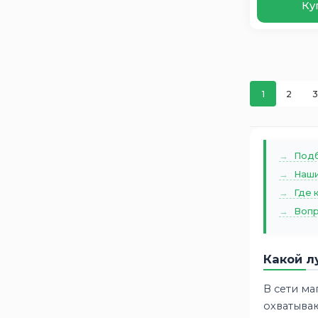
Ку
Power MAQ
1
Ramper
2
Ridzel
2
Runner
7
1
2
3
SF SONIC
6
SilverStar
6
Solite
9
Sputnik
Подб
2
Наши
STALWART
1
Где 
Suzuki
2
Вопр
Tab
9
Taxxon
7
Topla
8
Какой л
Tungstone
3
В сети м
Tyumen
2
охватыва
Varta
5