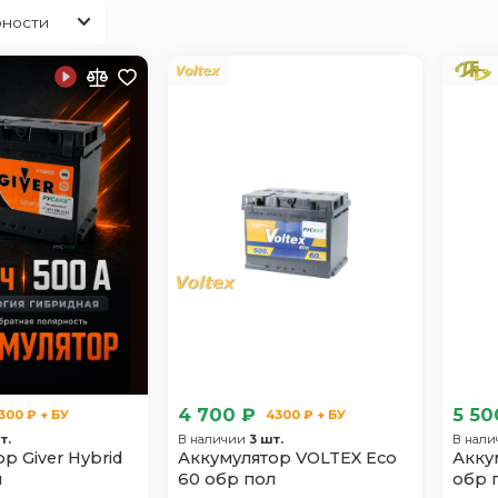
Tiida
Vanette
Wingroad
X-Trail
4 700 ₽
5 50
300 ₽ + БУ
4300 ₽ + БУ
т.
В наличии
3 шт.
В нал
р Giver Hybrid
Аккумулятор VOLTEX Eco
Акку
л
60 обр пол
обр 