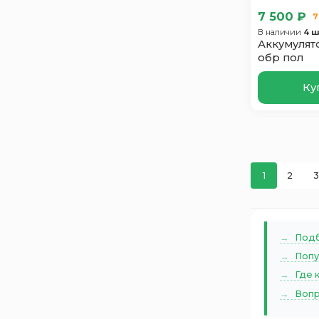
Just Power
19
7 500 ₽
7
Lada
3
В наличии
4 ш
Аккумулят
Mutlu
35
обр пол
Oursun
24
Polus Arctic
Ку
19
Power
13
Power MAQ
4
Ramper
8
Ridzel
8
1
2
3
Runner
26
SF SONIC
30
SilverStar
26
Подб
Solite
37
Попу
Sputnik
7
Где 
STALWART
15
Вопр
Suzuki
21