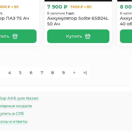
7 900 ₽
8 00
000 ₽ + БУ
7600 ₽ + БУ
т.
В наличии
1 шт.
В нал
ор ПАЗ 75 Ач
Аккумулятор Solite 65B24L
Акку
50 Ач
40 о
пить
Купить
4
5
6
7
8
9
>
>|
ор АКБ для Nissan
лярные модели
купить в СПб
осы и ответы