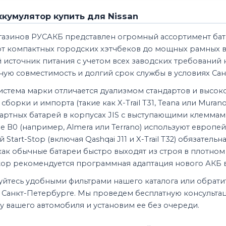
ккумулятор купить для Nissan
агазинов РУСАКБ представлен огромный ассортимент бат
 от компактных городских хэтчбеков до мощных рамных
 источник питания с учетом всех заводских требований
ую совместимость и долгий срок службы в условиях Сан
стема марки отличается дуализмом стандартов и высоко
сборки и импорта (такие как X-Trail T31, Teana или Muran
артных батарей в корпусах JIS с выступающими клеммам
е B0 (например, Almera или Terrano) используют европ
й Start-Stop (включая Qashqai J11 и X-Trail T32) обязатель
к как обычные батареи быстро выходят из строя в плотно
Stop рекомендуется программная адаптация нового АКБ в
уйтесь удобными фильтрами нашего каталога или обратит
 Санкт-Петербурге. Мы проведем бесплатную консультац
 вашего автомобиля и установим ее без очереди.