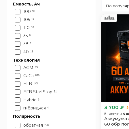
Емкость, Ач
Terrano
100
99
105
14
110
10
35
6
38
2
40
11
42
Технология
3
AGM
43
69
1
CaCa
44
650
7
EFB
45
143
23
EFB StartStop
47
51
1
Hybrid
48
3
2
3 700 ₽
3
гибридная
50
4
33
В наличии
4 ш
Полярность
51
1
Аккумулято
60 обр по
52
3
обратная
758