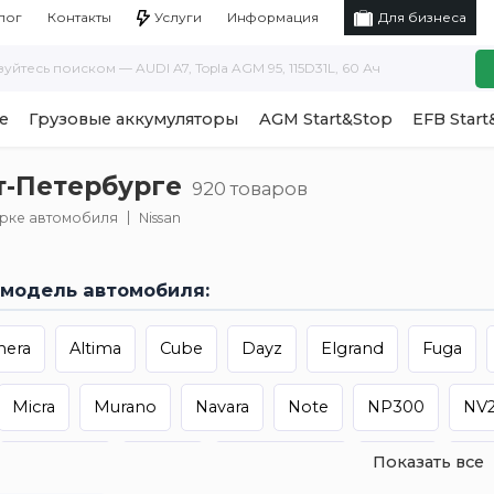
Услуги
Информация
лог
Контакты
Для бизнеса
е
Грузовые аккумуляторы
AGM Start&Stop
EFB Start
т-Петербурге
920 товаров
арке автомобиля
Nissan
модель автомобиля:
mera
Altima
Cube
Dayz
Elgrand
Fuga
Micra
Murano
Navara
Note
NP300
NV
Показать все
Qashqai+2
Rogue
Rogue Sport
Sentra
Ser