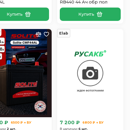
4L
RB440 44 Ач обр пол
Купить
Купить
Elab
0 ₽
7 200 ₽
6500 ₽ + БУ
6800 ₽ + БУ
ичии
2 шт.
В наличии
6 шт.