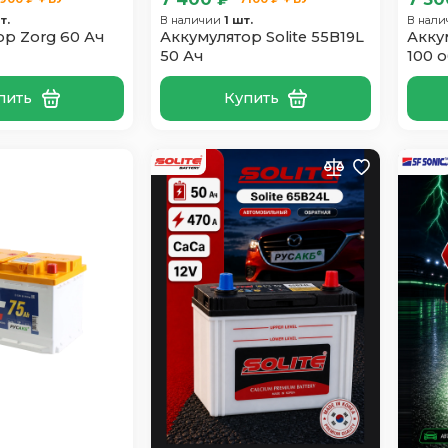
т.
В наличии
1 шт.
В нал
р Zorg 60 Ач
Аккумулятор Solite 55B19L
Акку
50 Ач
100 
пить
Купить