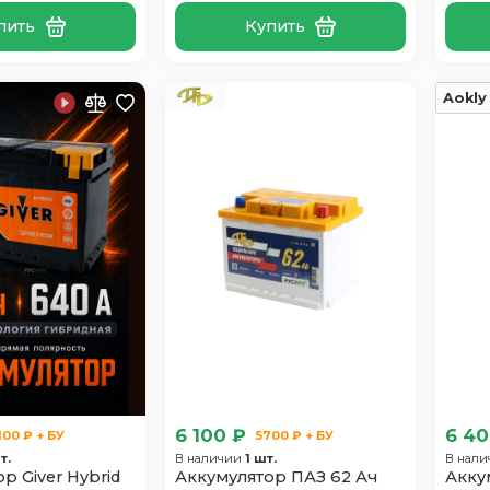
пить
Купить
Aokly
6 100 ₽
6 40
100 ₽ + БУ
5700 ₽ + БУ
т.
В наличии
1 шт.
В нал
р Giver Hybrid
Аккумулятор ПАЗ 62 Ач
Акку