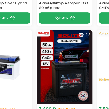
р Giver Hybrid
Аккумулятор Ramper ECO
Аккум
л
60 обр пол
CMF4
пить
Купить
7 400 ₽
7 50
900 ₽ + БУ
7100 ₽ + БУ