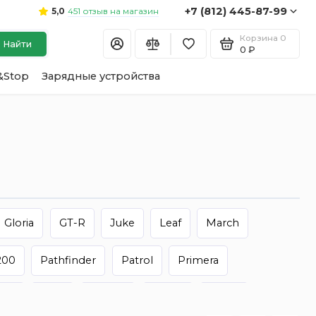
+7 (812) 445-87-99
451 отзыв на магазин
5,0
Корзина
0
Найти
0 ₽
&Stop
Зарядные устройства
Gloria
GT-R
Juke
Leaf
March
200
Pathfinder
Patrol
Primera
ena
Silvia
Skyline
Sunny
Teana