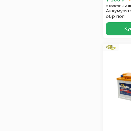
Domei
17
В наличии
2 ш
Dynex
Аккумулято
2
обр пол
EcoMax
4
Elab
11
Ку
Enrun
24
Exide
32
EXTRA START
13
FB
11
Furukawa Battery
23
Ganz
15
Giver Hybrid
4
Gladiator
1
Hankook
24
Hitec
31
Hyundai
13
Index Prime
22