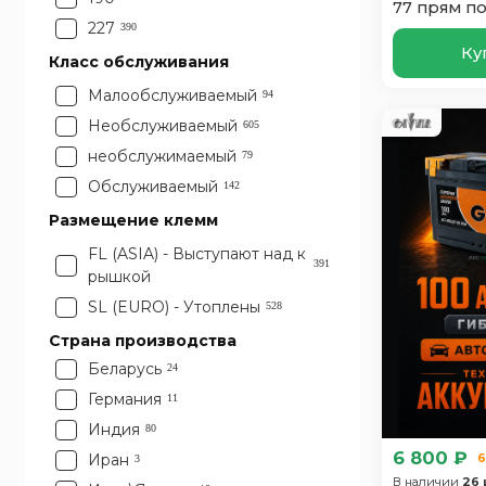
77 прям п
75
112
227
390
77
37
Ку
Класс обслуживания
78
6
Малообслуживаемый
94
80
34
Необслуживаемый
605
82
1
необслужимаемый
79
85
9
Обслуживаемый
142
86
1
Размещение клемм
90
32
FL (ASIA) - Выступают над к
92
4
391
рышкой
95
64
SL (EURO) - Утоплены
528
96
1
Страна производства
98
2
Беларусь
24
Германия
11
Индия
80
6 800 ₽
Иран
6
3
В наличии
26 