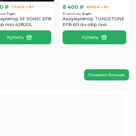
0 ₽
8 400 ₽
7700 ₽ + БУ
8000 ₽ + БУ
ичии
1 шт.
В наличии
4 шт.
мулятор SF SONIC EFB
Аккумулятор TUNGSTONE
бр пол 42B20L
EFB 60 Ач обр пол
Купить
Купить
Показать больше