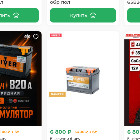
ол
обр пол
65B2
пить
Купить
6 800 ₽
6 80
100 ₽ + БУ
6400 ₽ + БУ
шт.
В наличии
6 шт.
В нал