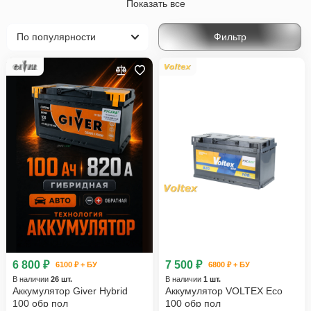
Показать все
W203, S203, CL203 Рестайлинг (2004-2007)
Фильтр
W204, S204 (2007-2012)
W204, S204, C204 Рестайлинг (2011-2015)
W205, S205, C205 (2014-2018)
W205, S205, C205 Рестайлинг (2018-2021)
V (W206) (2021-н.в.)
C-Класс
Mercedes-Benz
6 800 ₽
7 500 ₽
6100 ₽ + БУ
6800 ₽ + БУ
В наличии
26 шт.
В наличии
1 шт.
Аккумулятор Giver Hybrid
Аккумулятор VOLTEX Eco
100 обр пол
100 обр пол