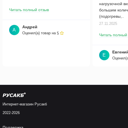
нагрузочной в
Читать полный отзыв
большим колич
(подогревы,..
27.11.2025
Андрей
А
Оценил(а) товар на
5
Читать полный
Евгени
Е
Оценил(а
Интернет-магазин Русакб
2022-2026
Поддержка