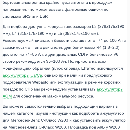
бортовая электроника крайне чувствительна к просадкам
напряжения, что может вызвать фантомные ошибки по
системам SRS или ESP.
Для подбора доступны корпуса типоразмеров L3 (278x175x190
мм), L4 (315x175x190 мм) и L5 (353x175x190 мм).
Рекомендуемый диапазон ёмкости составляет от 74 до 100 Ач в
зависимости от типа двигателя: для бензиновых R4 (1.8–2.0)
достаточно 74–85 Ач, а для дизельных CDI и бензиновых V6
строго рекомендуется 95–100 Ач. Полярность на всех
модификациях обратная (плюс справа). Штатно используются
аккумуляторы Ca/Ca
, однако при наличии предпускового
подогревателя Webasto или эксплуатации в режиме коротких
поездок по СПб мы рекомендуем устанавливать
аккумуляторы
AGM
для обеспечения максимального ресурса.
Вы можете самостоятельно выбрать подходящий вариант в
нашем каталоге, изучив инструкции как подобрать аккумулятор
для Mercedes-Benz C-Класс W203 и как установить аккумулятор
на Mercedes-Benz C-Класс W203. Площадка под АКБ у W203