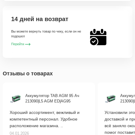
14 дней на возврат
Вы можете вернуть товар по чеку, если он не
подошел
Перейти
Отзывы о товарах
Аккумулятор TAB AGM 95 Ач
Аккуму
213090|L5 AGM ED|AG95
213090
Хороший ассортимент, вежливый и
Установили это
компетентный персонал. Удобное
доставкой и п
расположение магазина. ..
всё заняло око
помог поставит
04.01.2026