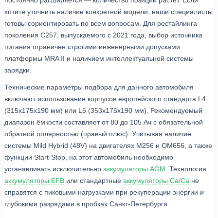
постоянно расширяется — количество позиций растёт. Если
хотите уточнить наличие конкретной модели, наши специалисты
готовы сориентировать по всем вопросам. Для рестайлинга
поколения C257, выпускаемого с 2021 года, выбор источника
питания ограничен строгими инженерными допусками
платформы MRA II и наличием интеллектуальной системы
зарядки.
Технические параметры подбора для данного автомобиля
включают использование корпусов европейского стандарта L4
(315x175x190 мм) или L5 (353x175x190 мм). Рекомендуемый
диапазон ёмкости составляет от 80 до 105 Ач с обязательной
обратной полярностью (правый плюс). Учитывая наличие
системы Mild Hybrid (48V) на двигателях M256 и OM656, а также
функции Start-Stop, на этот автомобиль необходимо
устанавливать исключительно
аккумуляторы AGM
. Технология
аккумуляторы EFB
или стандартные
аккумуляторы Ca/Ca
не
справятся с пиковыми нагрузками при рекуперации энергии и
глубокими разрядами в пробках Санкт-Петербурга.