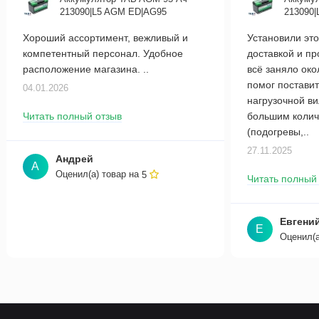
213090|L5 AGM ED|AG95
213090
Хороший ассортимент, вежливый и
Установили это
компетентный персонал. Удобное
доставкой и п
расположение магазина. ..
всё заняло око
помог поставит
04.01.2026
нагрузочной в
Читать полный отзыв
большим колич
(подогревы,..
27.11.2025
Андрей
А
Оценил(а) товар на
5
Читать полный
Евгени
Е
Оценил(а