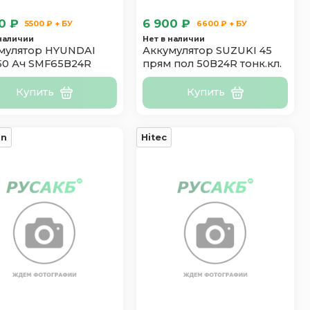
0 ₽
6 900 ₽
5500 ₽ + БУ
6600 ₽ + БУ
 наличии
Нет в наличии
мулятор HYUNDAI
Аккумулятор SUZUKI 45
 50 Ач SMF65B24R
прям пол 50B24R тонк.кл.
Купить
Купить
un
Hitec