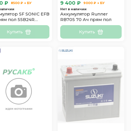
0 ₽
9 400 ₽
8500 ₽ + БУ
9000 ₽ + БУ
 наличии
Нет в наличии
мулятор SF SONIC EFB
Аккумулятор Runner
рям пол 55B24R
RB705 70 Ач прям пол
кл
Купить
Купить