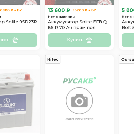
13 600 ₽
5 80
10800 ₽ + БУ
13200 ₽ + БУ
и
Нет в наличии
Нет в
р Solite 95D23R
Аккумулятор Solite EFB Q
Акку
85 R 70 Ач прям пол
Bolt
пить
Купить
Hitec
Ours