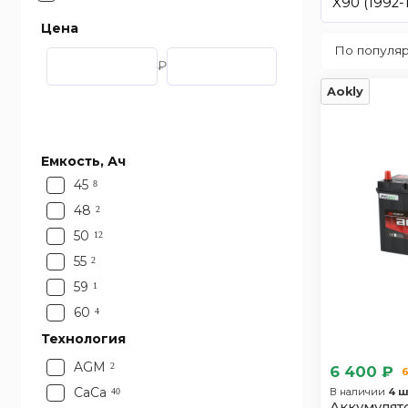
X90 (1992-
Цена
₽
Aokly
Емкость, Ач
45
8
48
2
50
12
55
2
59
1
60
4
61
Технология
1
65
10
AGM
2
6 400 ₽
6
70
7
CaCa
В наличии
4 ш
40
Аккумулято