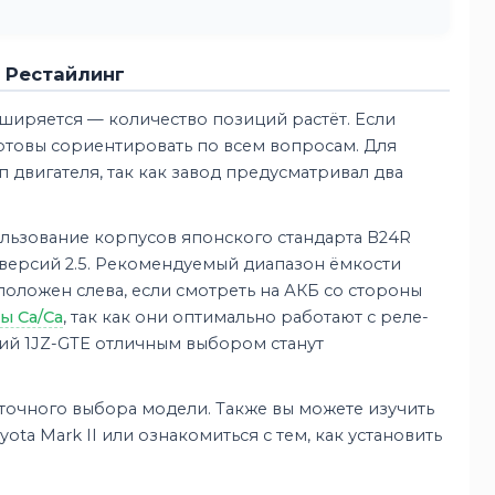
0 Рестайлинг
ширяется — количество позиций растёт. Если
отовы сориентировать по всем вопросам. Для
п двигателя, так как завод предусматривал два
льзование корпусов японского стандарта B24R
ля версий 2.5. Рекомендуемый диапазон ёмкости
положен слева, если смотреть на АКБ со стороны
ы Ca/Ca
, так как они оптимально работают с реле-
ий 1JZ-GTE отличным выбором станут
 точного выбора модели. Также вы можете изучить
ota Mark II или ознакомиться с тем, как установить