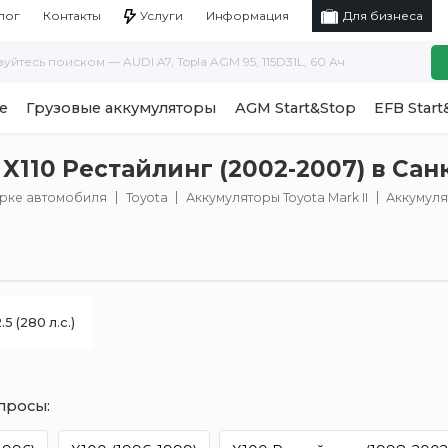
Услуги
Информация
лог
Контакты
Для бизнеса
е
Грузовые аккумуляторы
AGM Start&Stop
EFB Start
 X110 Рестайлинг (2002-2007) в Са
арке автомобиля
Toyota
Аккумуляторы Toyota Mark II
Аккумулят
.5 (280 л.с.)
просы: