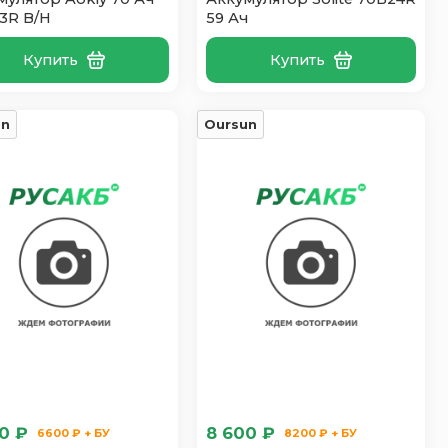
3R B/H
59 Ач
Купить
Купить
un
Oursun
0 ₽
8 600 ₽
6600 ₽ + БУ
8200 ₽ + БУ