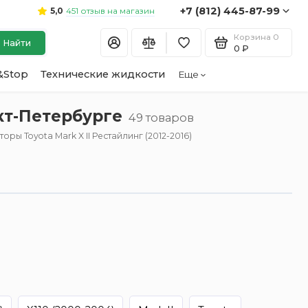
+7 (812) 445-87-99
451 отзыв на магазин
5,0
Корзина
0
Найти
0 ₽
&Stop
Технические жидкости
Еще
нкт-Петербурге
49 товаров
оры Toyota Mark X II Рестайлинг (2012-2016)