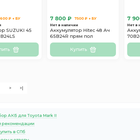
7 800 ₽
7 90
600 ₽ + БУ
7500 ₽ + БУ
и
Нет в наличии
Нет в
ор SUZUKI 45
Аккумулятор Hitec 48 Ач
Акку
0B24LS
65B24R прям пол
70B2
пить
Купить
>
>|
ор АКБ для Toyota Mark II
 рекомендации
купить в СПб
осы и ответы