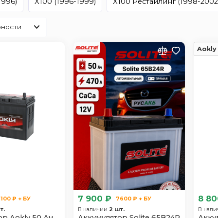
1996)
X100 (1996-1999)
X100 Рестайлинг (1998-2002
Aokly
7 900 ₽
8 80
100 ₽ + БУ
7600 ₽ + БУ
т.
В наличии
2 шт.
В нал
р Aokly 50 Ач
Аккумулятор Solite 65B24R
Акку