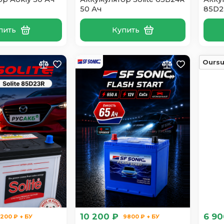
50 Ач
85D2
пить
Купить
Ours
10 200 ₽
6 90
200 ₽ + БУ
9800 ₽ + БУ