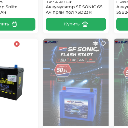
т.
В наличии
1 шт.
В нал
р Solite
Аккумулятор SF SONIC 65
Акку
 Ач
Ач прям пол 75D23R
55B2
пить
Купить