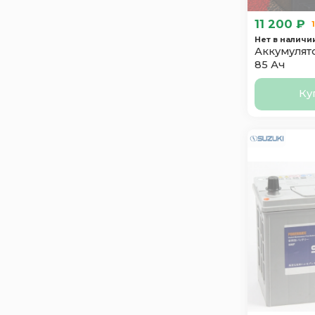
Runner
1
11 200 ₽
SF SONIC
3
Нет в наличи
Аккумулято
Solite
5
85 Ач
Suzuki
2
Taxxon
1
Ку
Tyumen
1
Varta
3