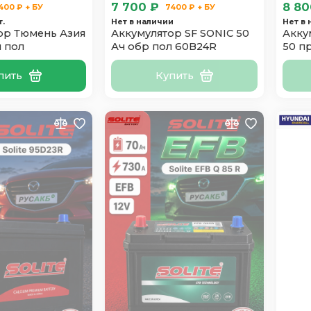
7 700 ₽
8 80
400 ₽ + БУ
7400 ₽ + БУ
т.
Нет в наличии
Нет в
ор Тюмень Азия
Аккумулятор SF SONIC 50
Акку
 пол
Ач обр пол 60B24R
50 п
тонк.
пить
Купить