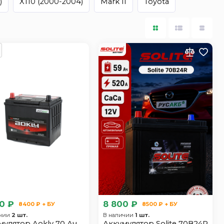
)
X110 (2000-2004)
Mark II
Toyota
0 ₽
8 800 ₽
8400 ₽ + БУ
8500 ₽ + БУ
ичии
2 шт.
В наличии
1 шт.
мулятор Aokly 70 Ач
Аккумулятор Solite 70B24R