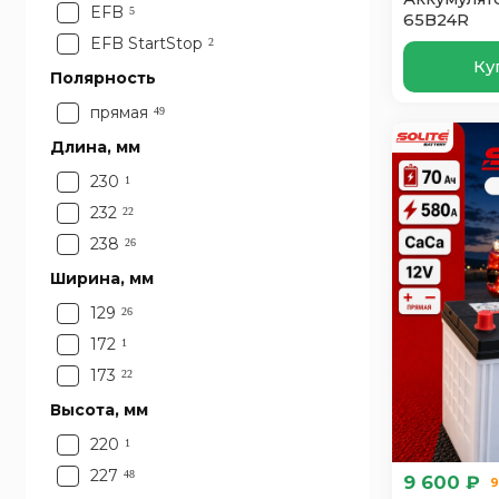
75
1
EFB
5
65B24R
85
1
EFB StartStop
2
Ку
Полярность
прямая
49
Длина, мм
230
1
232
22
238
26
Ширина, мм
129
26
172
1
173
22
Высота, мм
220
1
227
48
9 600 ₽
9