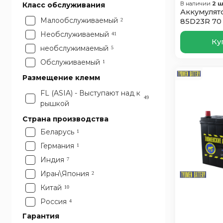
В наличии
2 ш
Класс обслуживания
Аккумулято
Малообслуживаемый
2
85D23R 70
Необслуживаемый
41
Ку
необслужимаемый
5
Обслуживаемый
1
Размещение клемм
FL (ASIA) - Выступают над к
49
рышкой
Страна производства
Беларусь
1
Германия
1
Индия
7
Иран\Япония
2
Китай
10
Россия
4
Турция
Гарантия
2