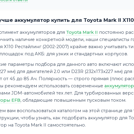
учше аккумулятор купить для Toyota Mark II X11
ртимент аккумуляторов для
Toyota
Mark II
постоянно рас
очнить наличие конкретной модели, наши специалисты г
 X110 Рестайлинг (2002-2007) крайне важно учитывать ти
площадок под АКБ: для узких и стандартных корпусов.
кие параметры подбора для данного авто включают испо
227 мм) для двигателей 2.0 или D23R (232x173x227 мм) д
т от 45 до 85 Ач. Полярность — строго прямая (плюс рас
Мы рекомендуем использовать современные
аккумулятор
рами JDM-автомобилей тех лет. Для турбированных верс
торы EFB
, обладающие повышенным пусковым током.
м вам воспользоваться каталогом на этой странице для
рукции, чтобы узнать, как подобрать аккумулятор для Toy
ор на Toyota Mark II самостоятельно.