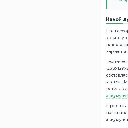
Какой л
Наш ассо
хотите ут
поколения
варианта 
Техничес
(238x129x
составляе
клемм). 
регулято
аккумуля
Предлагае
наши инст
аккумулят