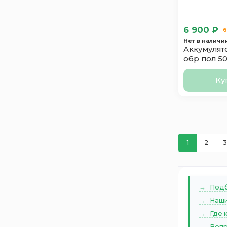
6 900 ₽
6
Нет в наличи
Аккумулят
обр пол 5
Ку
1
2
3
Подб
Наши
Где 
Вопр