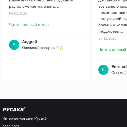
компетентный персонал. Удобное
доставкой и п
расположение магазина. ..
всё заняло око
помог поставит
04.01.2026
нагрузочной в
Читать полный отзыв
большим колич
(подогревы,..
27.11.2025
Андрей
А
Оценил(а) товар на
5
Читать полный
Евгени
Е
Оценил(а
Интернет-магазин Русакб
2022-2026