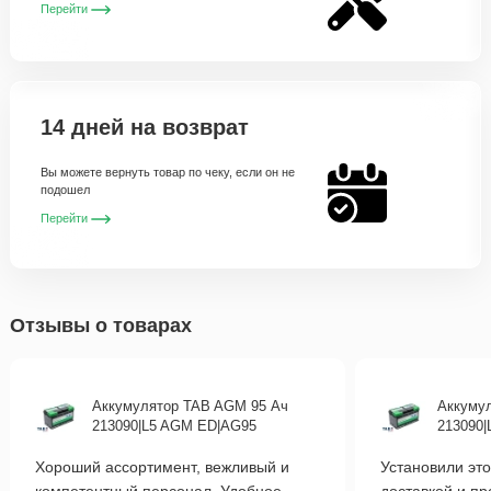
Перейти
14 дней на возврат
Вы можете вернуть товар по чеку, если он не
подошел
Перейти
Отзывы о товарах
Аккумулятор TAB AGM 95 Ач
Аккуму
213090|L5 AGM ED|AG95
213090
Хороший ассортимент, вежливый и
Установили это