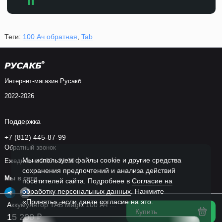
Теги:
100 Ач обратная
,
Tab
Интернет-магазин Русакб
2022-2026
Поддержка
+7 (812) 445-87-99
Обратный звонок
Мы используем файлы cookie и другие средства
Ежедневно 9:00 - 21:00
сохранения предпочтений и анализа действий
Мы в сети
посетителей сайта. Подробнее в
Согласие на
обработку персональных данных
. Нажмите
«Принять», если даете согласие на это.
Аккумулятор TAB Magic 100 Ач в Спб
Купить
15 200 ₽