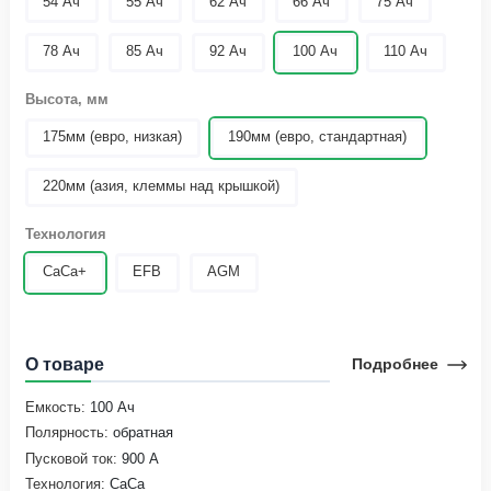
54 Ач
55 Ач
62 Ач
66 Ач
75 Ач
78 Ач
85 Ач
92 Ач
100 Ач
110 Ач
Высота, мм
175мм (евро, низкая)
190мм (евро, стандартная)
220мм (азия, клеммы над крышкой)
Технология
CaCa+
EFB
AGM
О товаре
Подробнее
Емкость:
100 Ач
Полярность:
обратная
Пусковой ток:
900 А
Технология:
CaCa