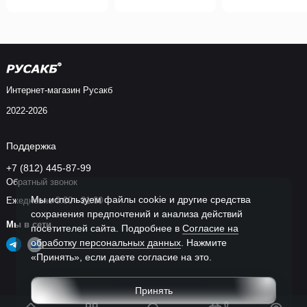
Интернет-магазин Русакб
2022-2026
Поддержка
Аккумуляторы Tab — РУСАКБ, Санкт-Петербург
+7 (812) 445-87-99
Интернет-магазин РУСАКБ предлагает полный каталог
Обратный звонок
продукции Tab в наличии. Для жителей СПБ действует
доставка
Мы используем файлы cookie и другие средства
Ежедневно 9:00 - 21:00
от 2 часов по СПБ
, позволяющая оперативно получить товар. В
сохранения предпочтений и анализа действий
наших сервисных центрах доступна
услуга установки
Мы в сети
посетителей сайта. Подробнее в
Согласие на
аккумулятора
, а также профессиональная диагностика бортовой
обработку персональных данных
. Нажмите
«Принять», если даете согласие на это.
сети. При покупке новой батареи предоставляется скидка за
сдачу старого аккумулятора, что снижает итоговую цену заказа.
Принять
Адреса магазинов РУСАКБ:
0