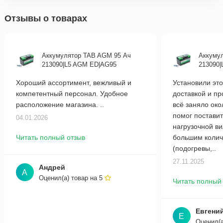
Отзывы о товарах
Аккумулятор TAB AGM 95 Ач
Аккуму
213090|L5 AGM ED|AG95
213090
Хороший ассортимент, вежливый и
Установили это
компетентный персонал. Удобное
доставкой и п
расположение магазина. ..
всё заняло око
помог поставит
04.01.2026
нагрузочной в
Читать полный отзыв
большим колич
(подогревы,..
27.11.2025
Андрей
А
Оценил(а) товар на
5
Читать полный
Евгени
Е
Оценил(а