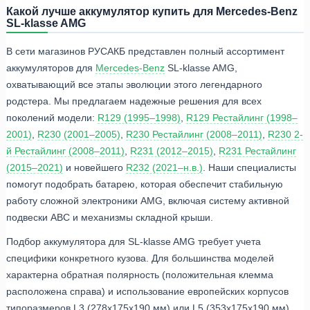
Какой лучше аккумулятор купить для Mercedes-Benz
SL-klasse AMG
В сети магазинов РУСАКБ представлен полный ассортимент
аккумуляторов для
Mercedes-Benz
SL-klasse AMG,
охватывающий все этапы эволюции этого легендарного
родстера. Мы предлагаем надежные решения для всех
поколений модели:
R129 (1995–1998)
,
R129 Рестайлинг (1998–
2001)
,
R230 (2001–2005)
,
R230 Рестайлинг (2008–2011)
,
R230 2-
й Рестайлинг (2008–2011)
,
R231 (2012–2015)
,
R231 Рестайлинг
(2015–2021)
и новейшего
R232 (2021–н.в.)
. Наши специалисты
помогут подобрать батарею, которая обеспечит стабильную
работу сложной электроники AMG, включая систему активной
подвески ABC и механизмы складной крыши.
Подбор аккумулятора для SL-klasse AMG требует учета
специфики конкретного кузова. Для большинства моделей
характерна обратная полярность (положительная клемма
расположена справа) и использование европейских корпусов
типоразмеров L3 (278x175x190 мм) или L5 (353x175x190 мм).