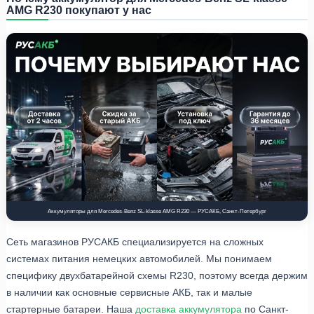
AMG R230 покупают у нас
Аккумуляторы для Mercedes-Benz SL-klasse AMG R230 — РУСАКБ, Санкт-Петербург
Сеть магазинов РУСАКБ специализируется на сложных
системах питания немецких автомобилей. Мы понимаем
специфику двухбатарейной схемы R230, поэтому всегда держим
в наличии как основные сервисные АКБ, так и малые
стартерные батареи. Наша
доставка аккумулятора
по Санкт-