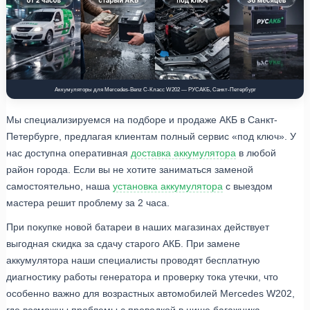
Аккумуляторы для Mercedes-Benz C-Класс W202 — РУСАКБ, Санкт-Петербург
Мы специализируемся на подборе и продаже АКБ в Санкт-
Петербурге, предлагая клиентам полный сервис «под ключ». У
нас доступна оперативная
доставка аккумулятора
в любой
район города. Если вы не хотите заниматься заменой
самостоятельно, наша
установка аккумулятора
с выездом
мастера решит проблему за 2 часа.
При покупке новой батареи в наших магазинах действует
выгодная скидка за сдачу старого АКБ. При замене
аккумулятора наши специалисты проводят бесплатную
диагностику работы генератора и проверку тока утечки, что
особенно важно для возрастных автомобилей Mercedes W202,
где возможны проблемы с проводкой в нише багажника.