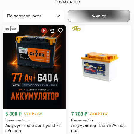
Показать все
W203, S203, CL203 Рестайлинг (2004-2007)
Фильтр
W204, S204 (2007-2012)
W204, S204, C204 Рестайлинг (2011-2015)
W205, S205, C205 (2014-2018)
W205, S205, C205 Рестайлинг (2018-2021)
V (W206) (2021-н.в.)
C-Класс
Mercedes-Benz
5 800 ₽
7 700 ₽
5300 ₽ + БУ
7200 ₽ + БУ
В наличии
4 шт.
В наличии
4 шт.
Аккумулятор Giver Hybrid 77
Аккумулятор ПАЗ 75 Ач обр
обр пол
пол