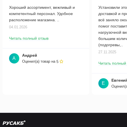
Хороший ассортимент, вежливый и
Установили это
компетентный персонал. Удобное
доставкой и п
расположение магазина. ..
всё заняло око
помог поставит
04.01.2026
нагрузочной в
Читать полный отзыв
большим колич
(подогревы,..
27.11.2025
Андрей
А
Оценил(а) товар на
5
Читать полный
Евгени
Е
Оценил(а