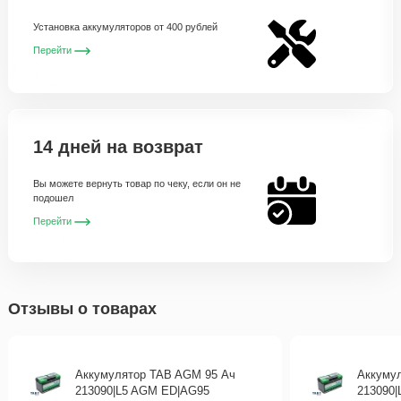
Установка аккумуляторов от 400 рублей
Перейти
14 дней на возврат
Вы можете вернуть товар по чеку, если он не
подошел
Перейти
Отзывы о товарах
Аккумулятор TAB AGM 95 Ач
Аккуму
213090|L5 AGM ED|AG95
213090