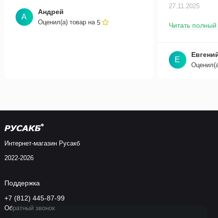
27.11.2025
Андрей
А
Оценил(а) товар на
5
Читать полный
Евгени
Е
Оценил(а
Интернет-магазин Русакб
2022-2026
Поддержка
+7 (812) 445-87-99
Обратный звонок