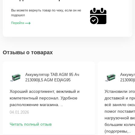
Вы можете вернуть товар по чеку, если он не
подошел
Перейти
Отзывы о товарах
Аккумулятор TAB AGM 95 Ач
Аккуму
213090|L5 AGM ED|AG95
213090
Хороший ассортимент, вежливый и
Установили это
компетентный персонал. Удобное
доставкой и п
расположение магазина. ..
всё заняло око
помог поставит
04.01.2026
нагрузочной в
Читать полный отзыв
большим колич
(подогревы,..