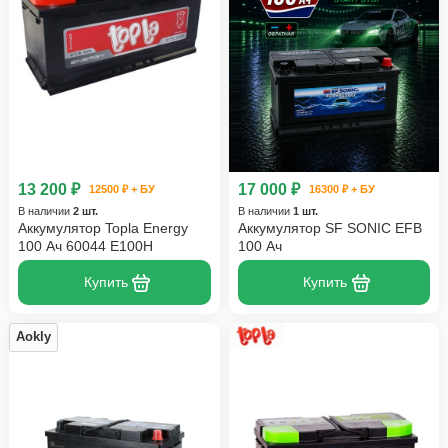
13 200 ₽
17 000 ₽
12500 ₽ + БУ
16300 ₽ + БУ
В наличии
2 шт.
В наличии
1 шт.
Аккумулятор Topla Energy
Аккумулятор SF SONIC EFB
100 Ач 60044 E100H
100 Ач
Купить
Купить
Aokly