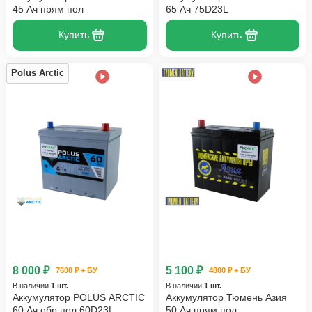
45 Ач прям пол
65 Ач 75D23L
Купить
Купить
Polus Arctic
8 000 ₽
5 100 ₽
7600 ₽ + БУ
4800 ₽ + БУ
В наличии
1 шт.
В наличии
1 шт.
Аккумулятор POLUS ARCTIC
Аккумулятор Тюмень Азия
60 Ач обр пол 60D23L
50 Ач прям пол