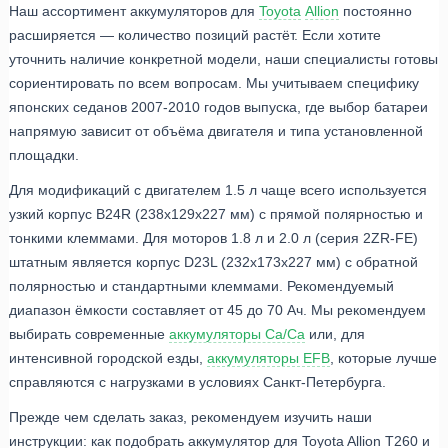
Наш ассортимент аккумуляторов для
Toyota
Allion
постоянно
расширяется — количество позиций растёт. Если хотите
уточнить наличие конкретной модели, наши специалисты готовы
сориентировать по всем вопросам. Мы учитываем специфику
японских седанов 2007-2010 годов выпуска, где выбор батареи
напрямую зависит от объёма двигателя и типа установленной
площадки.
Для модификаций с двигателем 1.5 л чаще всего используется
узкий корпус B24R (238x129x227 мм) с прямой полярностью и
тонкими клеммами. Для моторов 1.8 л и 2.0 л (серия 2ZR-FE)
штатным является корпус D23L (232x173x227 мм) с обратной
полярностью и стандартными клеммами. Рекомендуемый
диапазон ёмкости составляет от 45 до 70 Ач. Мы рекомендуем
выбирать современные
аккумуляторы Ca/Ca
или, для
интенсивной городской езды,
аккумуляторы EFB
, которые лучше
справляются с нагрузками в условиях Санкт-Петербурга.
Прежде чем сделать заказ, рекомендуем изучить наши
инструкции: как подобрать аккумулятор для Toyota Allion T260 и