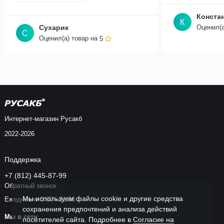
Конста
К
Сухарик
Оценил(а
С
Оценил(а) товар на
5
Интернет-магазин Русакб
2022-2026
Поддержка
+7 (812) 445-87-99
Обратный звонок
Мы используем файлы cookie и другие средства
Ежедневно 9:00 - 21:00
сохранения предпочтений и анализа действий
Мы в сети
посетителей сайта. Подробнее в
Согласие на