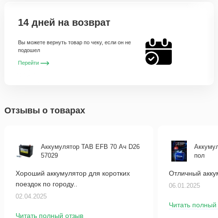
14 дней на возврат
Вы можете вернуть товар по чеку, если он не
подошел
Перейти
Отзывы о товарах
Аккумулятор TAB EFB 70 Ач D26
Аккумул
57029
пол
Хороший аккумулятор для коротких
Отличный акку
поездок по городу..
06.01.2025
02.04.2025
Читать полный
Читать полный отзыв