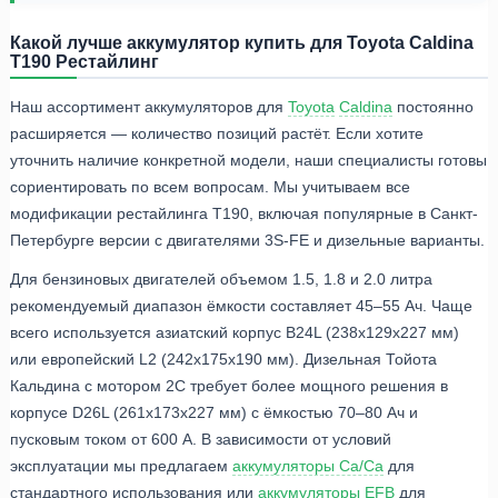
Какой лучше аккумулятор купить для Toyota Caldina
T190 Рестайлинг
Наш ассортимент аккумуляторов для
Toyota
Caldina
постоянно
расширяется — количество позиций растёт. Если хотите
уточнить наличие конкретной модели, наши специалисты готовы
сориентировать по всем вопросам. Мы учитываем все
модификации рестайлинга T190, включая популярные в Санкт-
Петербурге версии с двигателями 3S-FE и дизельные варианты.
Для бензиновых двигателей объемом 1.5, 1.8 и 2.0 литра
рекомендуемый диапазон ёмкости составляет 45–55 Ач. Чаще
всего используется азиатский корпус B24L (238x129x227 мм)
или европейский L2 (242x175x190 мм). Дизельная Тойота
Кальдина с мотором 2C требует более мощного решения в
корпусе D26L (261x173x227 мм) с ёмкостью 70–80 Ач и
пусковым током от 600 А. В зависимости от условий
эксплуатации мы предлагаем
аккумуляторы Ca/Ca
для
стандартного использования или
аккумуляторы EFB
для