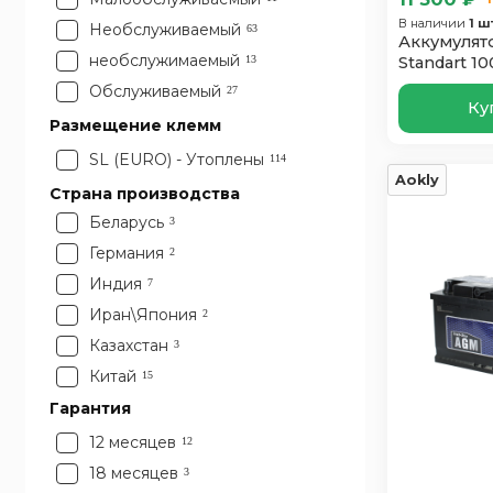
В наличии
1 ш
Необслуживаемый
63
Аккумулят
необслужимаемый
13
Standart 1
Обслуживаемый
27
Ку
Размещение клемм
SL (EURO) - Утоплены
114
Aokly
Страна производства
Беларусь
3
Германия
2
Индия
7
Иран\Япония
2
Казахстан
3
Китай
15
Россия
Гарантия
50
Словения
9
12 месяцев
12
Турция
11
18 месяцев
3