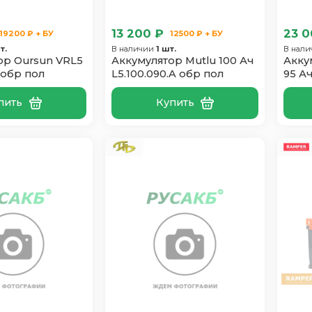
13 200 ₽
23 0
19200 ₽ + БУ
12500 ₽ + БУ
т.
В наличии
1 шт.
В нал
ор Oursun VRL5
Аккумулятор Mutlu 100 Ач
Акку
 обр пол
L5.100.090.A обр пол
95 Ач
пить
Купить