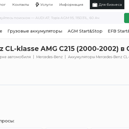
Услуги
Информация
лог
Контакты
Для бизнеса
е
Грузовые аккумуляторы
AGM Start&Stop
EFB Start
 CL-klasse AMG C215 (2000-2002) в
арке автомобиля
Mercedes-Benz
Аккумуляторы Mercedes-Benz CL-
просы: