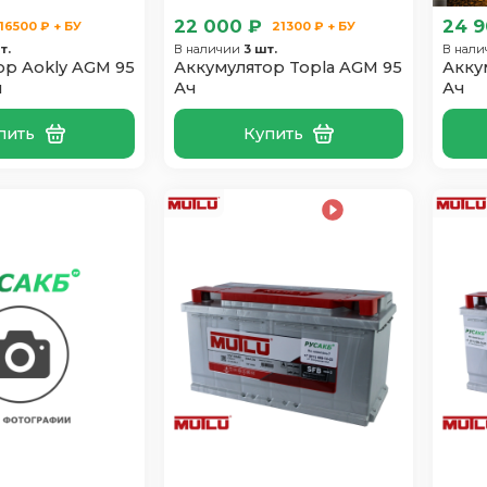
22 000 ₽
24 9
16500 ₽ + БУ
21300 ₽ + БУ
т.
В наличии
3 шт.
В нал
ор Aokly AGM 95
Аккумулятор Topla AGM 95
Акку
л
Ач
Ач
пить
Купить