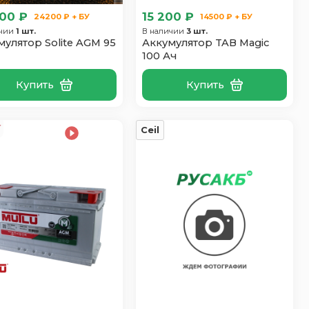
00 ₽
15 200 ₽
24200 ₽ + БУ
14500 ₽ + БУ
ичии
1 шт.
В наличии
3 шт.
мулятор Solite AGM 95
Аккумулятор TAB Magic
100 Ач
Купить
Купить
Ceil