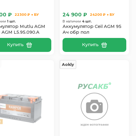
00 ₽
24 900 ₽
22300 ₽ + БУ
24200 ₽ + БУ
ичии
1 шт.
В наличии
4 шт.
мулятор Mutlu AGM
Аккумулятор Ceil AGM 95
 AGM L5.95.090.A
Ач обр пол
Купить
Купить
Aokly