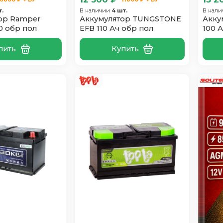
т.
В наличии
4 шт.
В нал
ор Ramper
Аккумулятор TUNGSTONE
Акку
00 обр пол
EFB 110 Ач обр пол
100 
пить
Купить