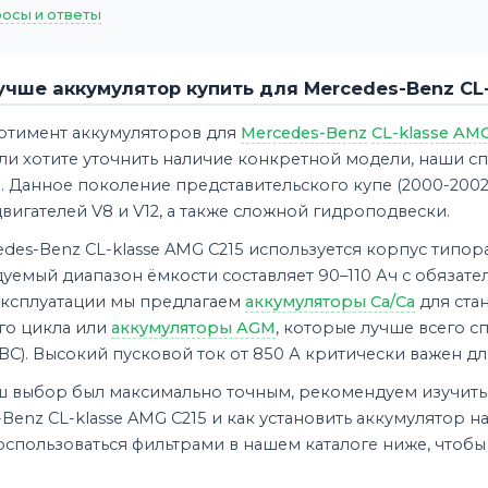
осы и ответы
учше аккумулятор купить для Mercedes-Benz CL
ртимент аккумуляторов для
Mercedes-Benz
CL-klasse AM
сли хотите уточнить наличие конкретной модели, наши с
 Данное поколение представительского купе (2000-2002
игателей V8 и V12, а также сложной гидроподвески.
des-Benz CL-klasse AMG C215 используется корпус типор
емый диапазон ёмкости составляет 90–110 Ач с обязате
эксплуатации мы предлагаем
аккумуляторы Ca/Ca
для ста
го цикла или
аккумуляторы AGM
, которые лучше всего с
ABC). Высокий пусковой ток от 850 А критически важен д
ш выбор был максимально точным, рекомендуем изучить 
Benz CL-klasse AMG C215 и как установить аккумулятор на
спользоваться фильтрами в нашем каталоге ниже, чтобы