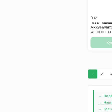
Runner
3
SF SONIC
3
SilverStar
6
0 ₽
Нет в наличи
Solite
4
Аккумулят
Sputnik
2
RL1000 EFB
пол
STALWART
1
Ку
Suzuki
2
Tab
5
Taxxon
4
Topla
4
Tungstone
3
1
2
3
Tyumen
1
Varta
2
Voltex
1
Подб
Vst
1
Наши
Zorg
2
Где 