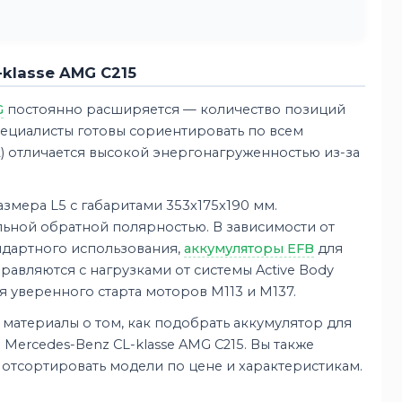
-klasse AMG C215
G
постоянно расширяется — количество позиций
пециалисты готовы сориентировать по всем
) отличается высокой энергонагруженностью из-за
азмера L5 с габаритами 353х175х190 мм.
льной обратной полярностью. В зависимости от
ндартного использования,
аккумуляторы EFB
для
правляются с нагрузками от системы Active Body
ля уверенного старта моторов M113 и M137.
материалы о том, как подобрать аккумулятор для
 Mercedes-Benz CL-klasse AMG C215. Вы также
 отсортировать модели по цене и характеристикам.