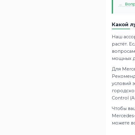
Аком
2
Вопр
Аком Reactor
1
Актех
1
Какой л
Зверь
2
Наш ассо
ИСТОК
1
растёт. Е
Один
2
вопросам.
ПАЗ
2
мощных дв
ПУЛЬС
1
Для Merce
Рекоменду
условий 
городско
Control (
Чтобы ва
Mercedes-
можете во