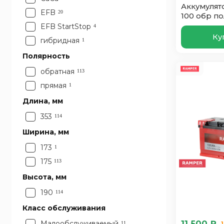
Аккумулято
EFB
20
100 обр по
EFB StartStop
4
Ку
гибридная
1
Полярность
обратная
113
прямая
1
Длина, мм
353
114
Ширина, мм
173
1
175
113
Высота, мм
190
114
Класс обслуживания
11 500 ₽
Малообслуживаемый
11