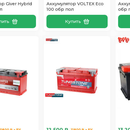
р Giver Hybrid
Аккумулятор VOLTEX Eco
Акку
л
100 обр пол
обр 
пить
Купить
12 500 ₽
13 2
10800 ₽ + БУ
11800 ₽ + БУ