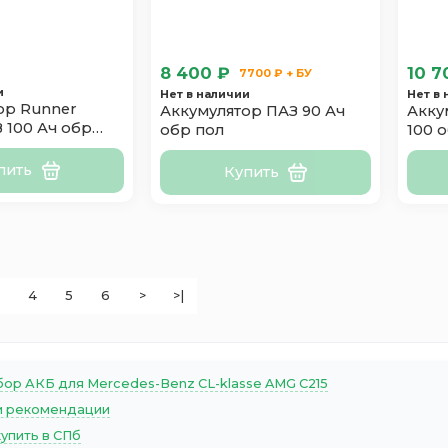
8 400 ₽
10 7
7700 ₽ + БУ
и
Нет в наличии
Нет в
ор Runner
Аккумулятор ПАЗ 90 Ач
Акку
 100 Ач обр
обр пол
100 
пить
Купить
4
5
6
>
>|
ор АКБ для Mercedes-Benz CL-klasse AMG C215
 рекомендации
купить в СПб