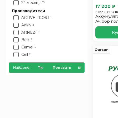
Франция
4
24 месяца
99
17 200 ₽
Южная Корея
6
Производители
В наличии
4 ш
Япония
Аккумулят
2
ACTIVE FROST
1
Ач обр по
Aokly
2
Ку
ARNEZI
3
Bolk
2
Camel
1
Oursun
Ceil
2
Decus
1
Найдено:
114
Показать
Delta
1
Domei
2
EcoMax
1
Elab
2
Enrun
3
Exide
4
EXTRA START
3