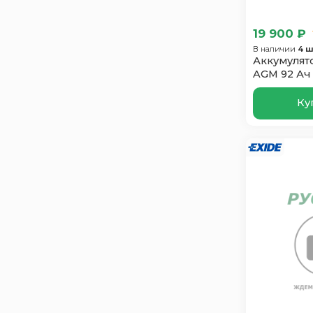
FB
1
Ganz
3
19 900 ₽
Giver Hybrid
1
В наличии
4 ш
Аккумулят
Gladiator
1
AGM 92 Ач
Hankook
1
Ку
Hitec
3
Hyundai
1
Index Prime
2
Just Power
2
Mutlu
4
Oursun
2
Polus Arctic
3
Power
2
Power MAQ
1
Ramper
2
Ridzel
1