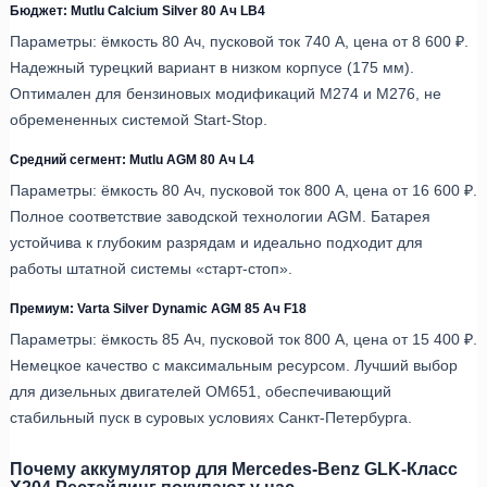
Бюджет: Mutlu Calcium Silver 80 Ач LB4
Параметры: ёмкость 80 Ач, пусковой ток 740 А, цена от 8 600 ₽.
Надежный турецкий вариант в низком корпусе (175 мм).
Оптимален для бензиновых модификаций M274 и M276, не
обремененных системой Start-Stop.
Средний сегмент: Mutlu AGM 80 Ач L4
Параметры: ёмкость 80 Ач, пусковой ток 800 А, цена от 16 600 ₽.
Полное соответствие заводской технологии AGM. Батарея
устойчива к глубоким разрядам и идеально подходит для
работы штатной системы «старт-стоп».
Премиум: Varta Silver Dynamic AGM 85 Ач F18
Параметры: ёмкость 85 Ач, пусковой ток 800 А, цена от 15 400 ₽.
Немецкое качество с максимальным ресурсом. Лучший выбор
для дизельных двигателей OM651, обеспечивающий
стабильный пуск в суровых условиях Санкт-Петербурга.
Почему аккумулятор для Mercedes-Benz GLK-Класс
X204 Рестайлинг покупают у нас