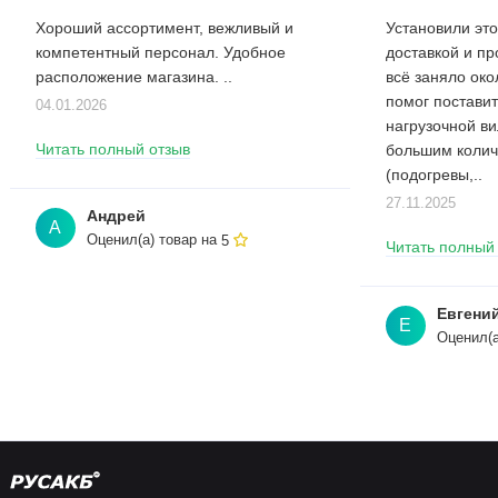
Хороший ассортимент, вежливый и
Установили это
компетентный персонал. Удобное
доставкой и п
расположение магазина. ..
всё заняло око
помог поставит
04.01.2026
нагрузочной в
Читать полный отзыв
большим колич
(подогревы,..
27.11.2025
Андрей
А
Оценил(а) товар на
5
Читать полный
Евгени
Е
Оценил(а