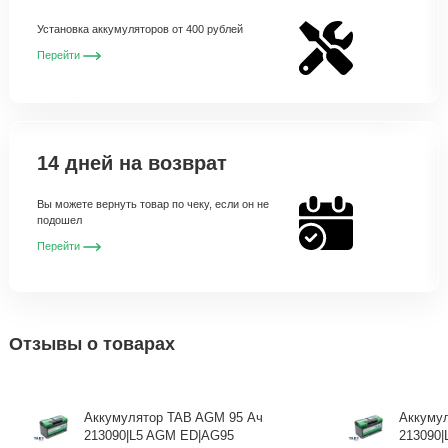
Установка аккумуляторов от 400 рублей
Перейти
14 дней на возврат
Вы можете вернуть товар по чеку, если он не
подошел
Перейти
Отзывы о товарах
Аккумулятор TAB AGM 95 Ач
Аккуму
213090|L5 AGM ED|AG95
213090