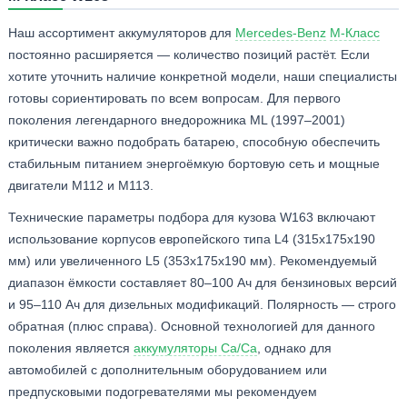
Наш ассортимент аккумуляторов для
Mercedes-Benz
M-Класс
постоянно расширяется — количество позиций растёт. Если
хотите уточнить наличие конкретной модели, наши специалисты
готовы сориентировать по всем вопросам. Для первого
поколения легендарного внедорожника ML (1997–2001)
критически важно подобрать батарею, способную обеспечить
стабильным питанием энергоёмкую бортовую сеть и мощные
двигатели M112 и M113.
Технические параметры подбора для кузова W163 включают
использование корпусов европейского типа L4 (315x175x190
мм) или увеличенного L5 (353x175x190 мм). Рекомендуемый
диапазон ёмкости составляет 80–100 Ач для бензиновых версий
и 95–110 Ач для дизельных модификаций. Полярность — строго
обратная (плюс справа). Основной технологией для данного
поколения является
аккумуляторы Ca/Ca
, однако для
автомобилей с дополнительным оборудованием или
предпусковыми подогревателями мы рекомендуем