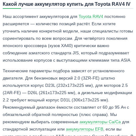
Какой лучше аккумулятор купить для Toyota RAV4 IV
Наш ассортимент аккумуляторов для
Toyota
RAV4
постоянно
расширяется — количество позиций растёт. Если хотите
уточнить наличие конкретной модели, наши специалисты готовы
сориентировать по всем вопросам. Для четвёртого поколения
японского кроссовера (кузов XA40) критически важно
соблюдение азиатского стандарта JIS, который подразумевает
использование корпусов с выступающими клеммами типа ASIA.
Технические параметры подбора зависят от установленного
двигателя. Для бензиновых версий 2.0 (3ZR-FE) штатно
используется корпус D23L (232x173x225 мм), для моторов 2.5
(2AR-FE) — D26L (261x173x225 мм), а дизельные модификации
2.2 требуют мощный корпус D31L (306x173x225 мм).
Рекомендуемый диапазон ёмкости составляет от 60 до 95 Ач с
обязательной обратной полярностью (плюс справа). Мы
рекомендуем выбирать современные
аккумуляторы Ca/Ca
для
стандартной эксплуатации или
аккумуляторы EFB
, если вы