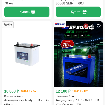
70 Ач
56068 SMF TT60J
Купить
Купить
Aokly
10 800 ₽
12 100 ₽
10400 ₽ + БУ
11700 ₽ + БУ
В наличии
4 шт.
В наличии
3 шт.
Аккумулятор Aokly EFB 70 Ач
Аккумулятор SF SONIC EFB
обр пол
70 обр пол 85D23L