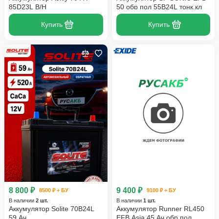
85D23L B/H
50 обр пол 55B24L тонк.кл
Купить
Купить
8 800 ₽
9 400 ₽
8500 ₽ + БУ
9100 ₽ + БУ
В наличии
2 шт.
В наличии
1 шт.
Аккумулятор Solite 70B24L
Аккумулятор Runner RL450
59 Ач
EFB Asia 45 Ач обр пол