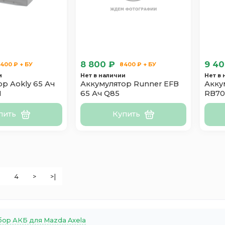
8 800 ₽
9 40
400 ₽ + БУ
8400 ₽ + БУ
и
Нет в наличии
Нет в
р Aokly 65 Ач
Аккумулятор Runner EFB
Акку
H
65 Ач Q85
RB70
пить
Купить
4
>
>|
ор АКБ для Mazda Axela