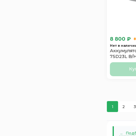
Tyumen
2
Varta
2
Vst
1
Zorg
1
Аком
2
8 800 ₽
8
Зверь
2
Нет в наличи
Аккумулято
ПУЛЬС
1
75D23L B/
Ку
1
2
3
Подб