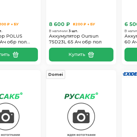
8 600 ₽
6 50
100 ₽ + БУ
8200 ₽ + БУ
т.
В наличии
3 шт.
В нал
ор POLUS
Аккумулятор Oursun
Акку
 Ач обр пол
75D23L 65 Ач обр пол
60 А
пить
Купить
Domei