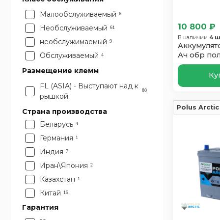
Малообслуживаемый
6
10 800 ₽
Необслуживаемый
61
В наличии
4 ш
необслужимаемый
9
Аккумулято
Ач обр по
Обслуживаемый
4
Размещение клемм
Ку
FL (ASIA) - Выступают над к
80
рышкой
Polus Arctic
Страна производства
Беларусь
4
Германия
1
Индия
7
Иран\Япония
2
Казахстан
1
Китай
15
Россия
Гарантия
18
6