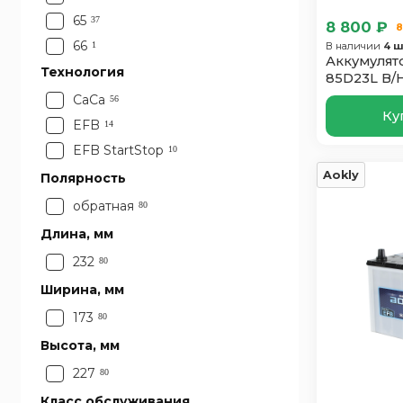
65
37
8 800 ₽
8
66
1
В наличии
4 ш
Аккумулято
68
Технология
4
85D23L B/
70
13
CaCa
56
Ку
75
3
EFB
14
85
1
EFB StartStop
10
Aokly
Полярность
обратная
80
Длина, мм
232
80
Ширина, мм
173
80
Высота, мм
227
80
Класс обслуживания