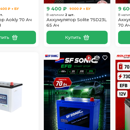
9 400 ₽
9 60
400 ₽ + БУ
9000 ₽ + БУ
т.
В наличии
2 шт.
В нал
р Aokly 70 Ач
Аккумулятор Solite 75D23L
Акку
H
65 Ач
70 А
пить
Купить