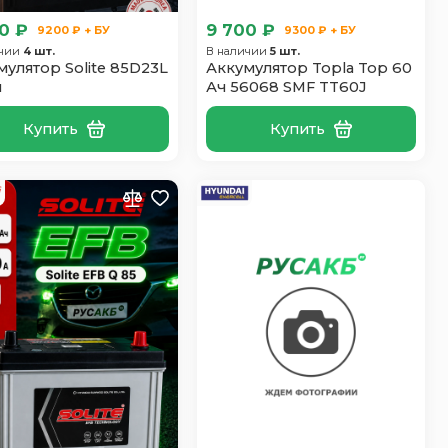
0 ₽
9 700 ₽
9200 ₽ + БУ
9300 ₽ + БУ
ичии
4 шт.
В наличии
5 шт.
мулятор Solite 85D23L
Аккумулятор Topla Top 60
ч
Ач 56068 SMF TT60J
Купить
Купить