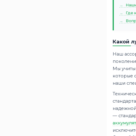
Наши
Где 
Вопр
Какой л
Наш ассо
поколени
Мы учиты
которые о
наши спец
Техничес
стандарта
надежной
— стандар
аккумуля
исключит