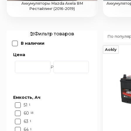
Аккумуляторы Mazda Axela BM
Аккумулятор
Рестайлинг (2016-2019)
Фильтр товаров
В наличии
Aokly
Цена
₽
Емкость, Ач
51
1
60
18
63
1
64
1