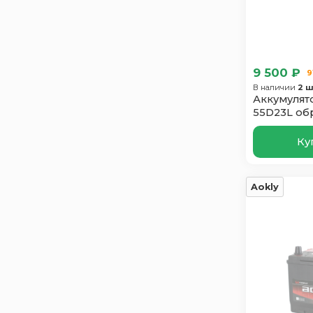
Hankook
4
Hitec
2
Hyundai
1
Index Prime
3
9 500 ₽
9
Just Power
2
В наличии
2 ш
Аккумулято
Mutlu
3
55D23L об
Oursun
3
Polus Arctic
Ку
1
Power
1
Runner
3
Aokly
SF SONIC
2
Solite
4
Suzuki
2
Tab
3
Taxxon
3
Topla
3