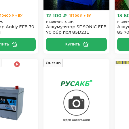
12 100 ₽
13 6
10400 ₽ + БУ
11700 ₽ + БУ
т.
В наличии
3 шт.
В нал
р Aokly EFB 70
Аккумулятор SF SONIC EFB
Акку
л
70 обр пол 85D23L
85 7
пить
Купить
Oursun