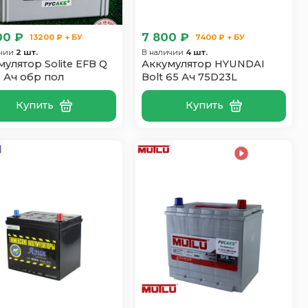
00 ₽
7 800 ₽
13200 ₽ + БУ
7400 ₽ + БУ
ичии
2 шт.
В наличии
4 шт.
мулятор Solite EFB Q
Аккумулятор HYUNDAI
0 Ач обр пол
Bolt 65 Ач 75D23L
Купить
Купить