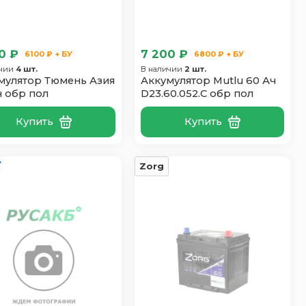
0 ₽
7 200 ₽
6100 ₽ + БУ
6800 ₽ + БУ
ичии
4 шт.
В наличии
2 шт.
мулятор Тюмень Азия
Аккумулятор Mutlu 60 Ач
ч обр пол
D23.60.052.C обр пол
Купить
Купить
Zorg