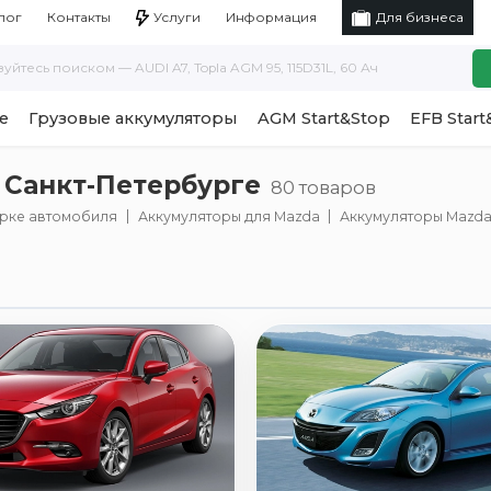
Услуги
Информация
лог
Контакты
Для бизнеса
е
Грузовые аккумуляторы
AGM Start&Stop
EFB Start
 Санкт-Петербурге
80 товаров
арке автомобиля
Аккумуляторы для Mazda
Аккумуляторы Mazda