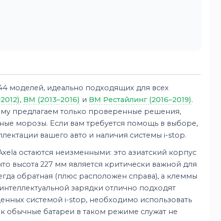
44 моделей, идеально подходящих для всех
2012)
,
BM (2013–2016)
и
BM Рестайлинг (2016–2019)
.
ому предлагаем только проверенные решения,
ьные морозы. Если вам требуется помощь в выборе,
ектации вашего авто и наличия системы i-stop.
xela остаются неизменными: это азиатский корпус
что высота 227 мм является критически важной для
да обратная (плюс расположен справа), а клеммы
 интеллектуальной зарядки отлично подходят
енных системой i-stop, необходимо использовать
как обычные батареи в таком режиме служат не