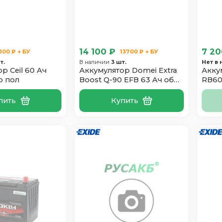
14 100 ₽
7 20
100 ₽ + БУ
13700 ₽ + БУ
т.
В наличии
3 шт.
Нет в
р Ceil 60 Ач
Аккумулятор Domei Extra
Акку
р пол
Boost Q-90 EFB 63 Ач обр
RB60
пол
пить
Купить