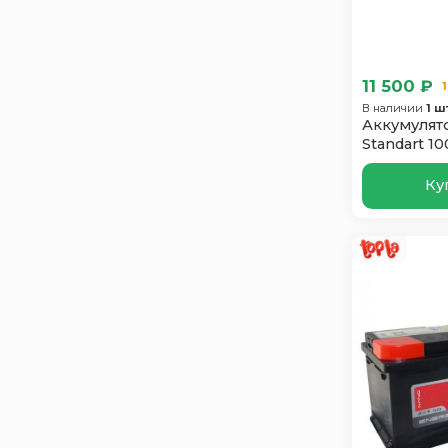
Exide
9
EXTRA START
5
FB
2
11 500 ₽
Ganz
5
В наличии
1 ш
Аккумулят
Giver Hybrid
2
Standart 1
Gladiator
1
Ку
Hankook
2
Hitec
6
Hyundai
2
Index Prime
4
Just Power
5
Lada
1
Mutlu
8
Oursun
4
Polus Arctic
6
Power
3