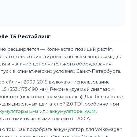
lle T5 Рестайлинг
но расширяется — количество позиций растёт.
сты готовы сориентировать по всем вопросам. Для
теля и наличие дополнительного оборудования,
пуск в климатических условиях Санкт-Петербурга.
естайлинг 2009-2015 включают использование
 L5 (353x175x190 мм). Рекомендуемый диапазон
ярностью (плюсовая клемма справа). Для бензиновых
о для дизельных двигателей 2.0 TDI, особенно при
кумуляторы EFB
или
аккумуляторы AGM
,
ысокими пусковыми токами от 700 А.
 о том, как подобрать аккумулятор для Volkswagen
новить аккумулятор на Volkswagen Caravelle T5