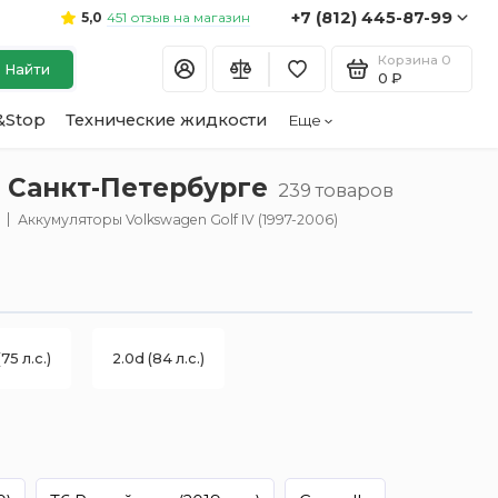
+7 (812) 445-87-99
451 отзыв на магазин
5,0
Корзина
0
Найти
0 ₽
&Stop
Технические жидкости
Еще
в Санкт-Петербурге
239 товаров
Аккумуляторы Volkswagen Golf IV (1997-2006)
75 л.с.)
2.0d (84 л.с.)