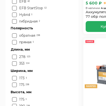
EFB
78
42
5
5 600 ₽
5
EFB StartStop
80
12
В наличии
4 ш
5
Аккумулято
Hybrid
90
1
11
77 обр пол
гибридная
92
2
4
Ку
Полярность
95
23
96
1
обратная
238
прямая
1
Длина, мм
278
125
353
114
Ширина, мм
173
1
175
238
Высота, мм
175
1
238