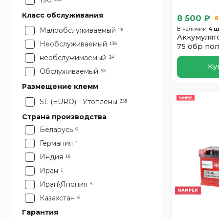
190
Класс обслуживания
8 500 ₽
8
В наличии
4 ш
Малообслуживаемый
26
Аккумулят
Необслуживаемый
136
75 обр пол
необслужимаемый
24
Ку
Обслуживаемый
53
Размещение клемм
SL (EURO) - Утоплены
238
Страна производства
Беларусь
6
Германия
4
Индия
16
Иран
1
Иран\Япония
5
Казахстан
6
Китай
Гарантия
32