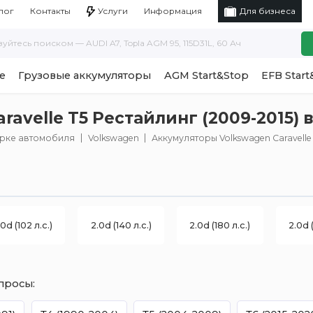
Услуги
Информация
лог
Контакты
Для бизнеса
е
Грузовые аккумуляторы
AGM Start&Stop
EFB Start
avelle T5 Рестайлинг (2009-2015) 
арке автомобиля
Volkswagen
Аккумуляторы Volkswagen Caravelle
.0d (102 л.с.)
2.0d (140 л.с.)
2.0d (180 л.с.)
2.0d (
просы: