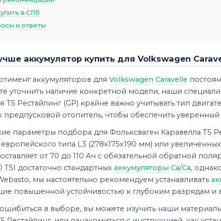
купить в СПб
осы и ответы
учше аккумулятор купить для Volkswagen Carave
ртимент аккумуляторов для
Volkswagen
Caravelle
постоян
те уточнить наличие конкретной модели, наши специали
 T5 Рестайлинг (GP) крайне важно учитывать тип двига
к предпусковой отопитель, чтобы обеспечить уверенный 
кие параметры подбора для Фольксваген Каравелла Т5 Р
европейского типа L3 (278x175x190 мм) или увеличенных
оставляет от 70 до 110 Ач с обязательной обратной пол
0 TSI достаточно стандартных
аккумуляторы Ca/Ca
, однак
Webasto, мы настоятельно рекомендуем устанавливать
ак
ие повышенной устойчивостью к глубоким разрядам и в
ошибиться в выборе, вы можете изучить наши материалы
 T5 Рестайлинг, или ознакомиться с инструкцией, как уста