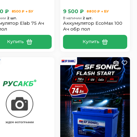
0 ₽
9 500 ₽
8500 ₽ + БУ
8800 ₽ + БУ
ичии
2 шт.
В наличии
2 шт.
мулятор Elab 75 Ач
Аккумулятор EcoMax 100
пол
Ач обр пол
Купить
Купить