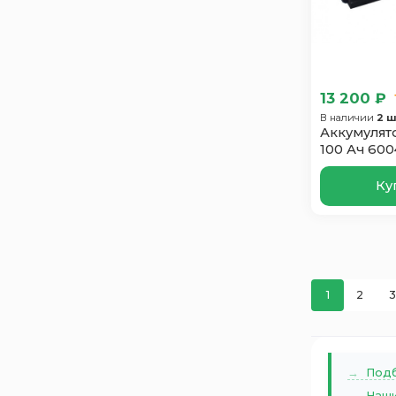
Power MAQ
2
Ramper
4
Ridzel
3
Runner
6
13 200 ₽
SF SONIC
7
В наличии
2 ш
Аккумулято
SilverStar
11
100 Ач 600
Solite
7
Ку
Sputnik
3
STALWART
5
Suzuki
6
Tab
9
Taxxon
7
1
2
3
Topla
8
Tungstone
7
Tyumen
3
Подб
Varta
7
Наши