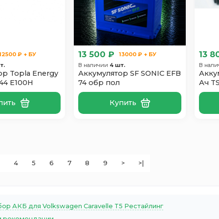
13 500 ₽
13 8
12500 ₽ + БУ
13000 ₽ + БУ
т.
В наличии
4 шт.
В нал
р Topla Energy
Аккумулятор SF SONIC EFB
Акку
44 E100H
74 обр пол
Ач T
пить
Купить
4
5
6
7
8
9
>
>|
ор АКБ для Volkswagen Caravelle T5 Рестайлинг
 рекомендации