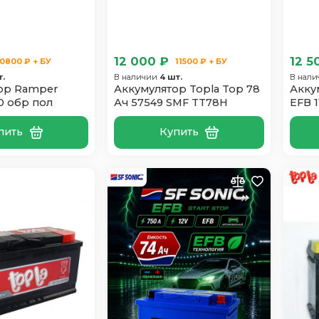
12 000 ₽
12 5
10800 ₽ + БУ
11500 ₽ + БУ
т.
В наличии
4 шт.
В нал
ор Ramper
Аккумулятор Topla Top 78
Акку
00 обр пол
Ач 57549 SMF TT78H
EFB 
пить
Купить