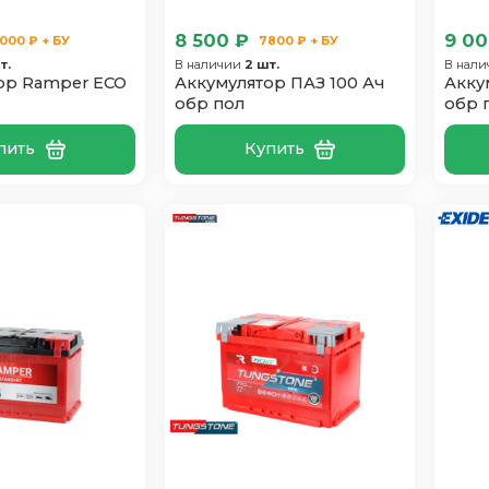
8 500 ₽
9 00
000 ₽ + БУ
7800 ₽ + БУ
т.
В наличии
2 шт.
В нал
ор Ramper ECO
Аккумулятор ПАЗ 100 Ач
Акку
обр пол
обр 
пить
Купить