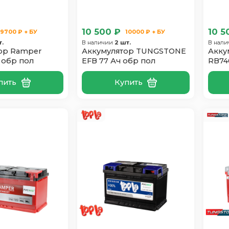
10 500 ₽
10 5
9700 ₽ + БУ
10000 ₽ + БУ
т.
В наличии
2 шт.
В нал
ор Ramper
Аккумулятор TUNGSTONE
Акку
5 обр пол
EFB 77 Ач обр пол
RB74
пить
Купить