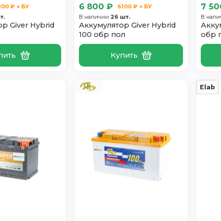
6 800 ₽
7 50
100 ₽ + БУ
6100 ₽ + БУ
т.
В наличии
26 шт.
В нал
р Giver Hybrid
Аккумулятор Giver Hybrid
Акку
100 обр пол
обр 
пить
Купить
Elab