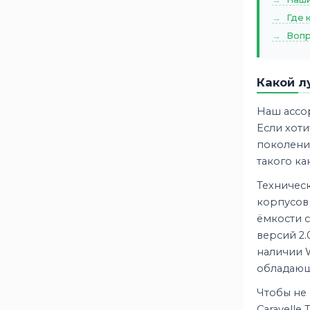
Voltex
2
Где 
Vst
3
Вопр
Zorg
4
Аком
4
Какой л
Аком Reactor
2
Актех
3
Наш ассо
Если хоти
Зверь
5
поколения
ИСТОК
2
такого ка
Один
3
Техничес
ПАЗ
3
корпусов 
ПУЛЬС
2
ёмкости с
версий 2.
наличии 
обладающ
Чтобы не 
Caravelle