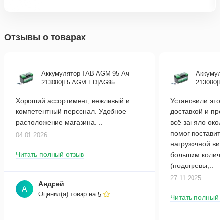
Отзывы о товарах
Аккумулятор TAB AGM 95 Ач
Аккуму
213090|L5 AGM ED|AG95
213090
Хороший ассортимент, вежливый и
Установили это
компетентный персонал. Удобное
доставкой и п
расположение магазина. ..
всё заняло око
помог поставит
04.01.2026
нагрузочной в
Читать полный отзыв
большим колич
(подогревы,..
27.11.2025
Андрей
А
Оценил(а) товар на
5
Читать полный