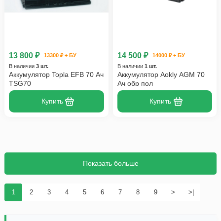
13 800 ₽
14 500 ₽
13300 ₽ + БУ
14000 ₽ + БУ
В наличии
3 шт.
В наличии
1 шт.
Аккумулятор Topla EFB 70 Ач
Аккумулятор Aokly AGM 70
TSG70
Ач обр пол
Купить
Купить
Показать больше
1
2
3
4
5
6
7
8
9
>
>|