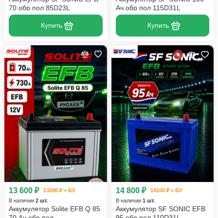
70 обр пол 85D23L
Ач обр пол 115D31L
Купить
Купить
13 600 ₽
14 800 ₽
13200 ₽ + БУ
14100 ₽ + БУ
В наличии
2 шт.
В наличии
1 шт.
Аккумулятор Solite EFB Q 85
Аккумулятор SF SONIC EFB
70 Ач обр пол
95 обр пол 110D31L