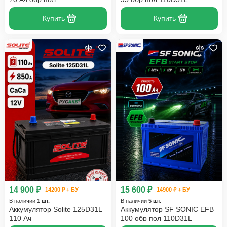
Купить
Купить
14 900 ₽
15 600 ₽
14200 ₽ + БУ
14900 ₽ + БУ
В наличии
1 шт.
В наличии
5 шт.
Аккумулятор Solite 125D31L
Аккумулятор SF SONIC EFB
110 Ач
100 обр пол 110D31L