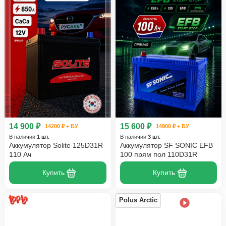
14 900 ₽
15 600 ₽
14200 ₽ + БУ
14900 ₽ + БУ
В наличии
1 шт.
В наличии
3 шт.
Аккумулятор Solite 125D31R
Аккумулятор SF SONIC EFB
110 Ач
100 прям пол 110D31R
Купить
Купить
Polus Arctic