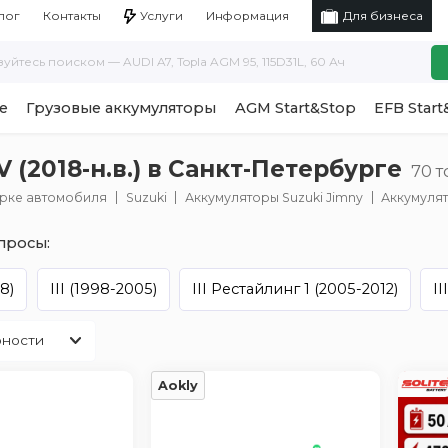
Услуги
Информация
лог
Контакты
Для бизнеса
е
Грузовые аккумуляторы
AGM Start&Stop
EFB Start
 (2018-н.в.) в Санкт-Петербурге
70 
арке автомобиля
Suzuki
Аккумуляторы Suzuki Jimny
Аккумулято
просы:
98)
III (1998-2005)
III Рестайлинг 1 (2005-2012)
II
Aokly