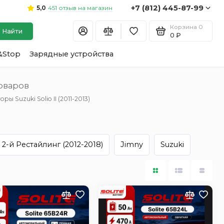
+7 (812) 445-87-99
451 отзыв на магазин
5,0
Корзина
0
Найти
0 ₽
&Stop
Зарядные устройства
товаров
ры Suzuki Solio II (2011-2013)
I 2-й Рестайлинг (2012-2018)
Jimny
Suzuki