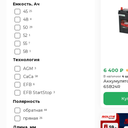
Емкость, Ач
45
25
48
4
50
29
52
1
55
7
58
1
59
Технология
2
60
1
AGM
3
6 400 ₽
6
CaCa
В наличии
4 ш
58
Аккумулято
EFB
6
65B24R
EFB StartStop
3
Ку
Полярность
обратная
44
прямая
26
Длина, мм