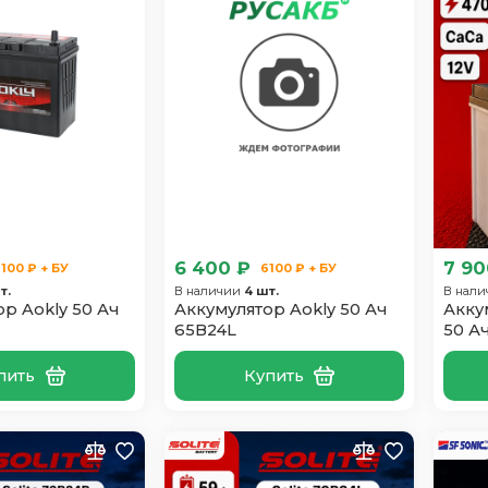
6 400 ₽
7 90
100 ₽ + БУ
6100 ₽ + БУ
т.
В наличии
4 шт.
В нал
р Aokly 50 Ач
Аккумулятор Aokly 50 Ач
Акку
65B24L
50 А
пить
Купить