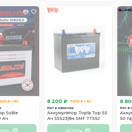
8 200 ₽
8 80
500 ₽ + БУ
7900 ₽ + БУ
и
Нет в наличии
Нет в
р Solite
Аккумулятор Topla Top 55
Акку
0 Ач
Ач 55523|84 SMF TT55J
50 п
тонк.
пить
Купить