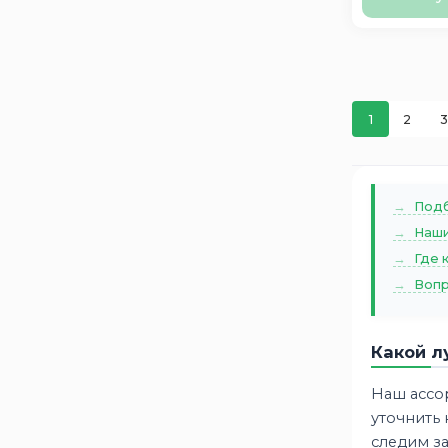
1
2
3
Подб
Наши
Где 
Вопр
Какой л
Наш ассо
уточнить
следим з