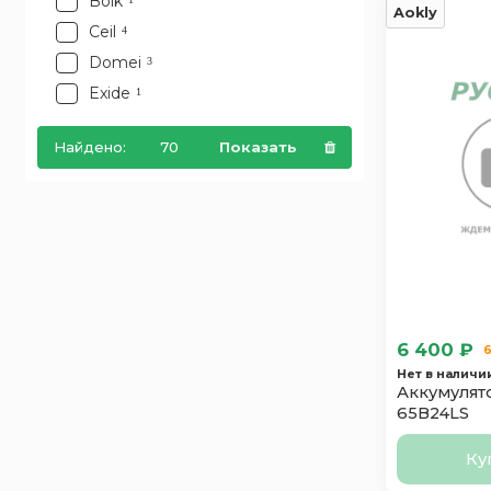
Bolk
Aokly
Ceil
4
Domei
3
Exide
1
Furukawa Battery
7
Найдено:
70
Показать
Ganz
2
Hankook
3
Hitec
4
Hyundai
2
Index Prime
3
Mutlu
2
Oursun
4
6 400 ₽
6
Polus Arctic
1
Нет в наличи
Аккумулято
Power
2
65B24LS
Runner
1
Ку
SF SONIC
5
6