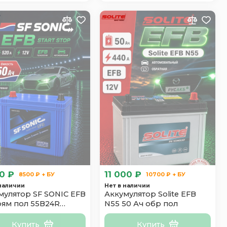
0 ₽
11 000 ₽
8500 ₽ + БУ
10700 ₽ + БУ
 наличии
Нет в наличии
мулятор SF SONIC EFB
Аккумулятор Solite EFB
рям пол 55B24R
N55 50 Ач обр пол
кл
Купить
Купить