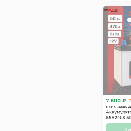
Solite
Suzuki
3
Taxxon
2
Topla
1
Tyumen
2
Varta
5
Зверь
1
7 800 ₽
7
Нет в наличи
Аккумулято
65B24LS 5
Ку