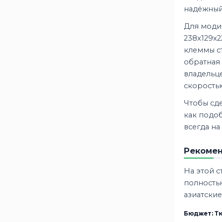
надёжный 
Для модиф
238x129x
клеммы с
обратная
владельц
скорость
Чтобы сде
как подоб
всегда на
Рекомен
На этой с
полность
азиатские
Бюджет: Тю