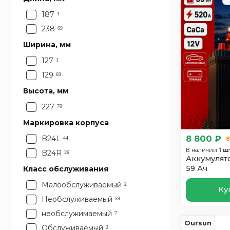
187
1
238
69
Ширина, мм
127
1
129
69
Высота, мм
227
70
Маркировка корпуса
8 800 ₽
B24L
44
8
В наличии
1 ш
B24R
26
Аккумулято
59 Ач
Класс обслуживания
Малообслуживаемый
2
Ку
Необслуживаемый
59
необслужимаемый
7
Oursun
Обслуживаемый
2