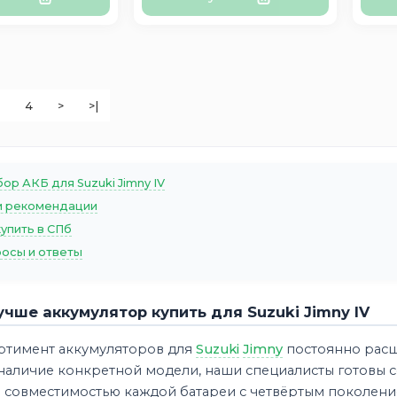
4
>
>|
ор АКБ для Suzuki Jimny IV
 рекомендации
купить в СПб
осы и ответы
учше аккумулятор купить для Suzuki Jimny IV
ртимент аккумуляторов для
Suzuki
Jimny
постоянно расши
 наличие конкретной модели, наши специалисты готовы 
а совместимостью каждой батареи с четвёртым поколен