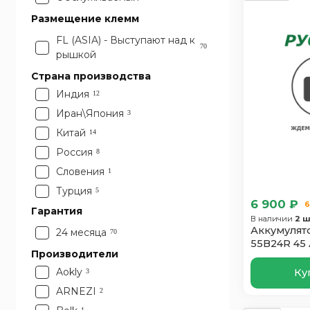
Размещение клемм
FL (ASIA) - Выступают над к
70
рышкой
Страна производства
Индия
12
Иран\Япония
3
Китай
14
Россия
8
Словения
1
Турция
5
6 900 ₽
6
Франция
Гарантия
1
В наличии
2 ш
Чехия
Аккумулят
5
24 месяца
70
55B24R 45
Южная Корея
11
Производители
Япония
10
Aokly
Ку
3
ARNEZI
2
1