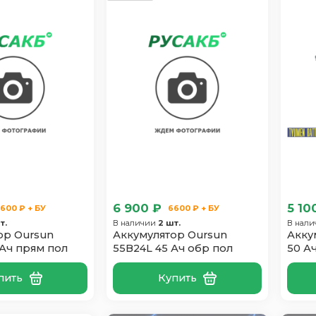
6 900 ₽
5 10
600 ₽ + БУ
6600 ₽ + БУ
т.
В наличии
2 шт.
В нал
ор Oursun
Аккумулятор Oursun
Акку
 Ач прям пол
55B24L 45 Ач обр пол
50 А
пить
Купить