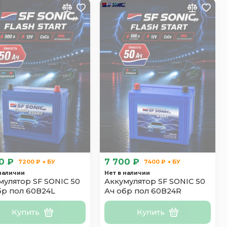
0 ₽
7 700 ₽
7200 ₽ + БУ
7400 ₽ + БУ
 наличии
Нет в наличии
мулятор SF SONIC 50
Аккумулятор SF SONIC 50
бр пол 60B24L
Ач обр пол 60B24R
Купить
Купить