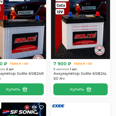
0 ₽
7 900 ₽
7600 ₽ + БУ
7600 ₽ + БУ
ичии
2 шт.
В наличии
1 шт.
мулятор Solite 65B24R
Аккумулятор Solite 65B24L
ч
50 Ач
Купить
Купить