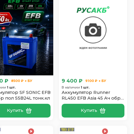
0 ₽
9 400 ₽
8500 ₽ + БУ
9100 ₽ + БУ
ичии
1 шт.
В наличии
1 шт.
мулятор SF SONIC EFB
Аккумулятор Runner
бр пол 55B24L тонк.кл
RL450 EFB Asia 45 Ач обр
пол
Купить
Купить