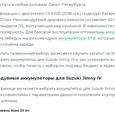
пуск в любых условиях Санкт-Петербурга.
икации с двигателем 1.5 K15B (2018–н.в.) подходят батар
227 мм. Рекомендуемый диапазон ёмкости составляет 45–
тандарта JIS, выступающие над крышкой. В зависимости 
 полярность. Для базовой эксплуатации оптимальны
акку
ев лебёдок мы рекомендуем
аккумуляторы EFB
, которы
ю приёма заряда.
лать правильный выбор, вы можете изучить каталог на э
рать аккумулятор для Suzuki Jimny IV и как установить а
 связи, чтобы помочь с выбором под ваш бюджет и задач
дуемые аккумуляторы для Suzuki Jimny IV
транице вы можете выбрать аккумулятор для Suzuki Jimny 
ю совместимы с параметрами данного поколения: корпус
 клеммы.
мень Азия 50 Ач