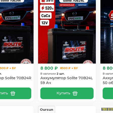
8 800 ₽
8 80
500 ₽ + БУ
8500 ₽ + БУ
т.
В наличии
2 шт.
В нал
р Solite 70B24R
Аккумулятор Solite 70B24L
Акку
59 Ач
50 о
пить
Купить
Oursun