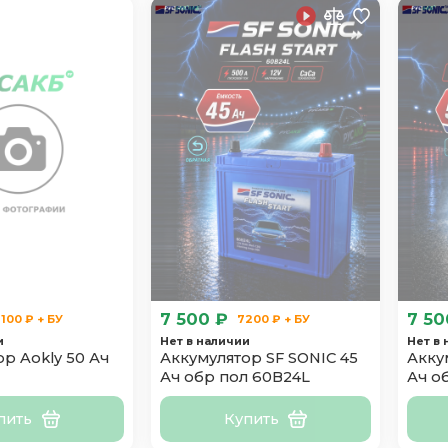
7 500 ₽
7 50
100 ₽ + БУ
7200 ₽ + БУ
и
Нет в наличии
Нет в
р Aokly 50 Ач
Аккумулятор SF SONIC 45
Акку
Ач обр пол 60B24L
Ач о
пить
Купить