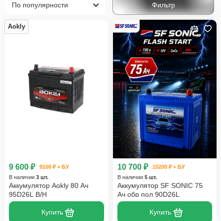
Фильтр
Aokly
9 600 ₽
10 700 ₽
9100 ₽ + БУ
10200 ₽ + БУ
В наличии
3 шт.
В наличии
5 шт.
Аккумулятор Aokly 80 Ач
Аккумулятор SF SONIC 75
95D26L B/H
Ач обр пол 90D26L
Купить
Купить