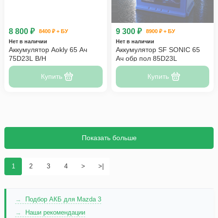
8 800 ₽
9 300 ₽
8400 ₽ + БУ
8900 ₽ + БУ
Нет в наличии
Нет в наличии
Аккумулятор Aokly 65 Ач
Аккумулятор SF SONIC 65
75D23L B/H
Ач обр пол 85D23L
Купить
Купить
Показать больше
1
2
3
4
>
>|
Подбор АКБ для Mazda 3
Наши рекомендации