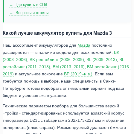
Где купить в СПб
Вопросы и ответы
Какой лучше аккумулятор купить для Mazda 3
Наш ассортимент аккумуляторов для
Mazda
постоянно
расширяется — в наличии модели для всех поколений:
BK
(2003–2006)
,
BK рестайлинг (2006–2009)
,
BL (2009–2013)
,
BL
рестайлинг (2011–2013)
,
BM (2013–2016)
,
BM рестайлинг (2016–
2019)
и актуальное поколение
BP (2019–н.в.)
. Если вам
требуется помощь в выборе, наши специалисты в Санкт-
Петербурге готовы подобрать оптимальный вариант под ваш
бюджет и условия эксплуатации.
Технические параметры подбора для большинства версий
«тройки» стандартизированы: используется азиатский корпус
типоразмера D23L с габаритами 232x173x227 мм и обратная
полярность (плюс справа). Рекомендуемый диапазон ёмкости