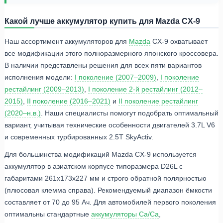
Какой лучше аккумулятор купить для Mazda CX-9
Наш ассортимент аккумуляторов для
Mazda
CX-9 охватывает
все модификации этого полноразмерного японского кроссовера.
В наличии представлены решения для всех пяти вариантов
исполнения модели:
I поколение (2007–2009)
,
I поколение
рестайлинг (2009–2013)
,
I поколение 2-й рестайлинг (2012–
2015)
,
II поколение (2016–2021)
и
II поколение рестайлинг
(2020–н.в.)
. Наши специалисты помогут подобрать оптимальный
вариант, учитывая технические особенности двигателей 3.7L V6
и современных турбированных 2.5T SkyActiv.
Для большинства модификаций Mazda CX-9 используется
аккумулятор в азиатском корпусе типоразмера D26L с
габаритами 261x173x227 мм и строго обратной полярностью
(плюсовая клемма справа). Рекомендуемый диапазон ёмкости
составляет от 70 до 95 Ач. Для автомобилей первого поколения
оптимальны стандартные
аккумуляторы Ca/Ca
,