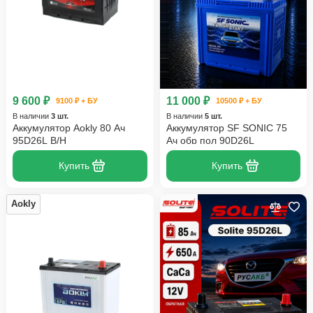
9 600 ₽
11 000 ₽
9100 ₽ + БУ
10500 ₽ + БУ
В наличии
3 шт.
В наличии
5 шт.
Аккумулятор Aokly 80 Ач
Аккумулятор SF SONIC 75
95D26L B/H
Ач обр пол 90D26L
Купить
Купить
Aokly