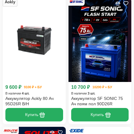
Aokly
9 600 ₽
10 700 ₽
9100 ₽ + БУ
10200 ₽ + БУ
В наличии
4 шт.
В наличии
3 шт.
Аккумулятор Aokly 80 Ач
Аккумулятор SF SONIC 75
95D26R B/H
Ач прям пол 90D26R
Купить
Купить