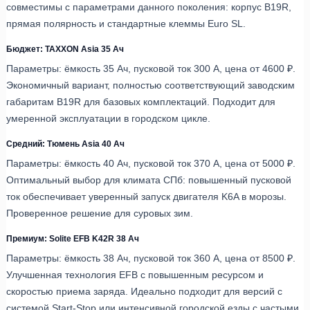
совместимы с параметрами данного поколения: корпус B19R,
прямая полярность и стандартные клеммы Euro SL.
Бюджет: TAXXON Asia 35 Ач
Параметры: ёмкость 35 Ач, пусковой ток 300 А, цена от 4600 ₽.
Экономичный вариант, полностью соответствующий заводским
габаритам B19R для базовых комплектаций. Подходит для
умеренной эксплуатации в городском цикле.
Средний: Тюмень Asia 40 Ач
Параметры: ёмкость 40 Ач, пусковой ток 370 А, цена от 5000 ₽.
Оптимальный выбор для климата СПб: повышенный пусковой
ток обеспечивает уверенный запуск двигателя K6A в морозы.
Проверенное решение для суровых зим.
Премиум: Solite EFB K42R 38 Ач
Параметры: ёмкость 38 Ач, пусковой ток 360 А, цена от 8500 ₽.
Улучшенная технология EFB с повышенным ресурсом и
скоростью приема заряда. Идеально подходит для версий с
системой Start-Stop или интенсивной городской езды с частыми