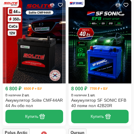
6 800 ₽
8 000 ₽
6500 ₽ + БУ
7700 ₽ + БУ
В наличии
2 шт.
В наличии
1 шт.
Аккумулятор Solite CMF44AR
Аккумулятор SF SONIC EFB
44 Ач обр пол
40 прям пол 42B20R
Купить
Купить
Polus Arctic
Oursun