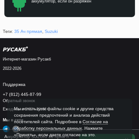
аккумулятор, если он разряжен
Теги:
35 Ач прямая
,
Suzuki
Интернет-магазин Русакб
2022-2026
Поддержка
+7 (812) 445-87-99
Обратный звонок
Мы используем файлы cookie и другие средства
Ежедневно 9:00 - 21:00
сохранения предпочтений и анализа действий
Мы в сети
посетителей сайта. Подробнее в
Согласие на
обработку персональных данных
. Нажмите
«Принять», если даете согласие на это.
Аккумулятор SUZUKI 35 прям пол 40B20R тонк.кл. в Спб