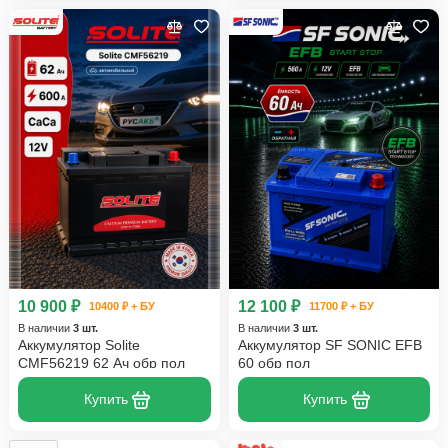
10 900 ₽
12 100 ₽
10400 ₽ + БУ
11700 ₽ + БУ
В наличии
3 шт.
В наличии
3 шт.
Аккумулятор Solite
Аккумулятор SF SONIC EFB
CMF56219 62 Ач обр пол
60 обр пол
Купить
Купить