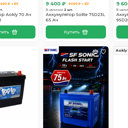
9 400 ₽
9 60
400 ₽ + БУ
9000 ₽ + БУ
т.
В наличии
2 шт.
В нал
р Aokly 70 Ач
Аккумулятор Solite 75D23L
Акку
H
65 Ач
95D2
пить
Купить
Aokly