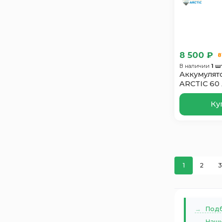
Zorg
2
Аком
4
Зверь
3
ПУЛЬС
2
8 500 ₽
8
В наличии
1 ш
Аккумулят
ARCTIC 60
60D23L
Ку
1
2
3
Подб
Наши