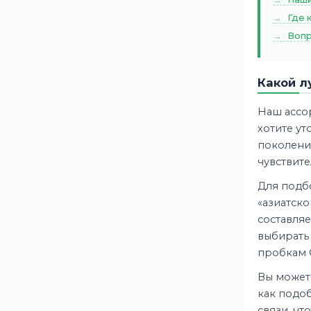
Где 
Вопр
Какой л
Наш ассо
хотите ут
поколения
чувствите
Для подб
«азиатско
составляе
выбират
пробкам С
Вы может
как подоб
связи, ч