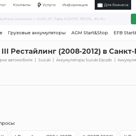
Услуги
Информация
лог
Контакты
Для бизнеса
е
Грузовые аккумуляторы
AGM Start&Stop
EFB Start
III Рестайлинг (2008-2012) в Санкт
арке автомобиля
Suzuki
Аккумуляторы Suzuki Escudo
Аккумулят
просы: