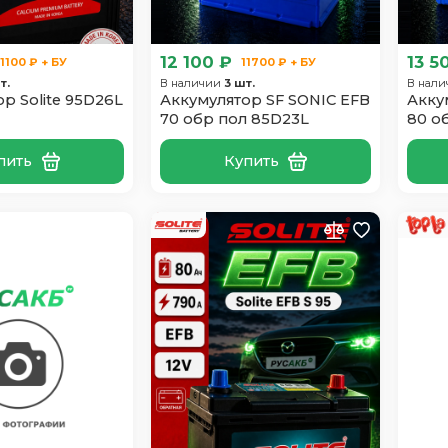
12 100 ₽
13 5
11100 ₽ + БУ
11700 ₽ + БУ
т.
В наличии
3 шт.
В нал
р Solite 95D26L
Аккумулятор SF SONIC EFB
Акку
70 обр пол 85D23L
80 о
пить
Купить