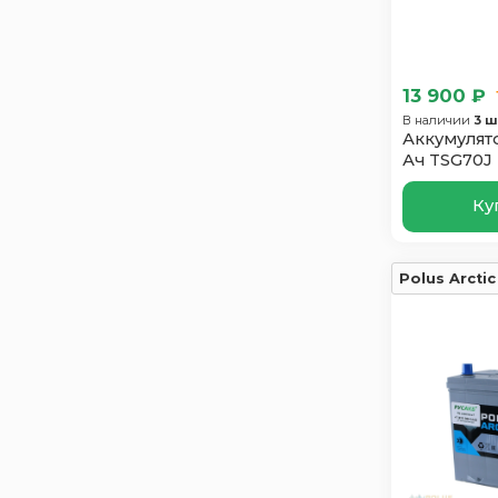
Index Prime
6
Just Power
4
Mutlu
7
13 900 ₽
Oursun
6
В наличии
3 ш
Аккумулято
Polus Arctic
2
Ач TSG70J
Power
2
Ку
Runner
6
SF SONIC
5
Solite
7
Polus Arctic
Suzuki
4
Tab
7
Taxxon
5
Topla
7
Tyumen
3
Varta
4
Vst
3