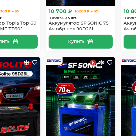
10 700 ₽
10 8
300 ₽ + БУ
10200 ₽ + БУ
т.
В наличии
5 шт.
В нал
р Topla Top 60
Аккумулятор SF SONIC 75
Акку
SMF TT60J
Ач обр пол 90D26L
Ач о
пить
Купить