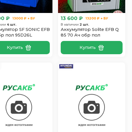
00 ₽
13 600 ₽
13000 ₽ + БУ
13200 ₽ + БУ
ичии
4 шт.
В наличии
2 шт.
мулятор SF SONIC EFB
Аккумулятор Solite EFB Q
бр пол 95D26L
85 70 Ач обр пол
Купить
Купить