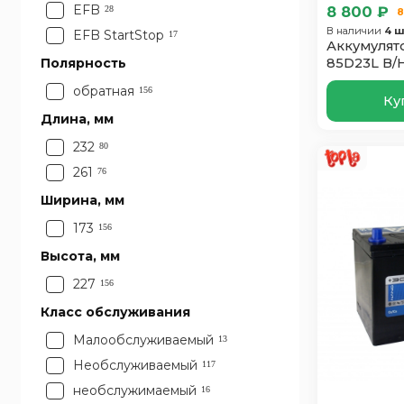
72
3
EFB
8 800 ₽
28
8
75
В наличии
4 ш
32
EFB StartStop
17
Аккумулято
80
15
Полярность
85D23L B/
82
1
обратная
156
Ку
85
5
Длина, мм
95
1
232
80
261
76
Ширина, мм
173
156
Высота, мм
227
156
Класс обслуживания
Малообслуживаемый
13
Необслуживаемый
117
необслужимаемый
16