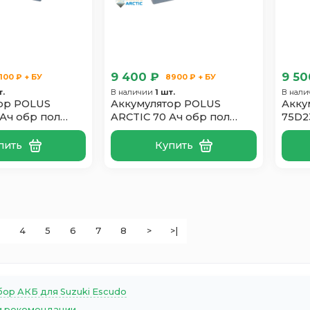
9 400 ₽
9 50
100 ₽ + БУ
8900 ₽ + БУ
т.
В наличии
1 шт.
В нал
ор POLUS
Аккумулятор POLUS
Акку
 Ач обр пол
ARCTIC 70 Ач обр пол
75D2
70D26L
пить
Купить
4
5
6
7
8
>
>|
ор АКБ для Suzuki Escudo
 рекомендации