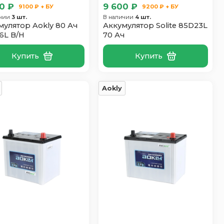
0 ₽
9 600 ₽
9100 ₽ + БУ
9200 ₽ + БУ
ичии
3 шт.
В наличии
4 шт.
мулятор Aokly 80 Ач
Аккумулятор Solite 85D23L
6L B/H
70 Ач
Купить
Купить
Aokly