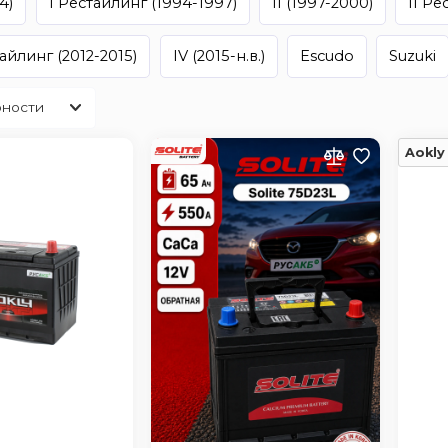
4)
I Рестайлинг (1994-1997)
II (1997-2000)
II Ре
тайлинг (2012-2015)
IV (2015-н.в.)
Escudo
Suzuki
Aokly