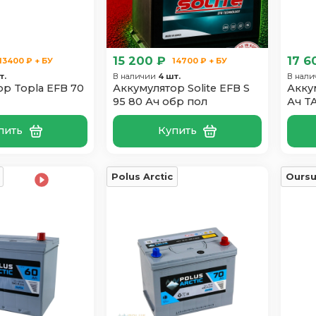
15 200 ₽
17 6
13400 ₽ + БУ
14700 ₽ + БУ
т.
В наличии
4 шт.
В нал
р Topla EFB 70
Аккумулятор Solite EFB S
Акку
95 80 Ач обр пол
Ач T
пить
Купить
Polus Arctic
Ours