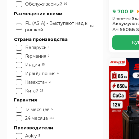
Обслуживаемый
10
9 700 ₽
9
Размещение клемм
В наличии
5 ш
FL (ASIA) - Выступают над к
Аккумулято
156
Ач 56068 
рышкой
Страна производства
Ку
Беларусь
6
Германия
2
Индия
15
Иран\Япония
4
Казахстан
2
Китай
28
Россия
Гарантия
33
Словения
14
12 месяцев
5
Турция
14
24 месяца
151
Франция
5
Производители
Чехия
2
Aokly
5