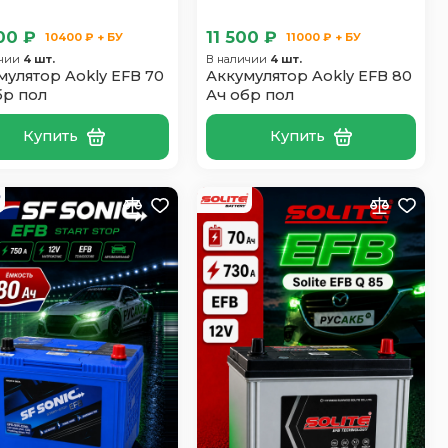
00 ₽
11 500 ₽
10400 ₽ + БУ
11000 ₽ + БУ
ичии
4 шт.
В наличии
4 шт.
мулятор Aokly EFB 70
Аккумулятор Aokly EFB 80
бр пол
Ач обр пол
Купить
Купить