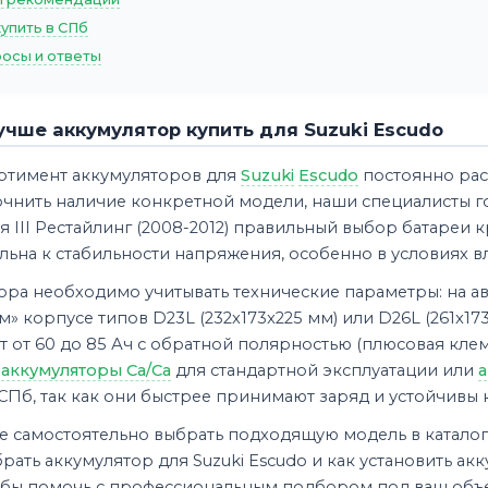
купить в СПб
осы и ответы
учше аккумулятор купить для Suzuki Escudo
ртимент аккумуляторов для
Suzuki
Escudo
постоянно рас
очнить наличие конкретной модели, наши специалисты г
 III Рестайлинг (2008-2012) правильный выбор батареи к
льна к стабильности напряжения, особенно в условиях в
ора необходимо учитывать технические параметры: на а
м» корпусе типов D23L (232x173x225 мм) или D26L (261x
т от 60 до 85 Ач с обратной полярностью (плюсовая кл
ь
аккумуляторы Ca/Ca
для стандартной эксплуатации или
а
Пб, так как они быстрее принимают заряд и устойчивы 
е самостоятельно выбрать подходящую модель в каталог
рать аккумулятор для Suzuki Escudo и как установить акк
тобы помочь с профессиональным подбором под ваш объем