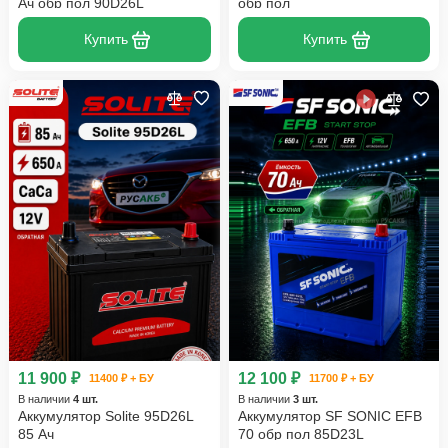
Ач обр пол 90D26L
обр пол
Купить
Купить
11 900 ₽
12 100 ₽
11400 ₽ + БУ
11700 ₽ + БУ
В наличии
4 шт.
В наличии
3 шт.
Аккумулятор Solite 95D26L
Аккумулятор SF SONIC EFB
85 Ач
70 обр пол 85D23L