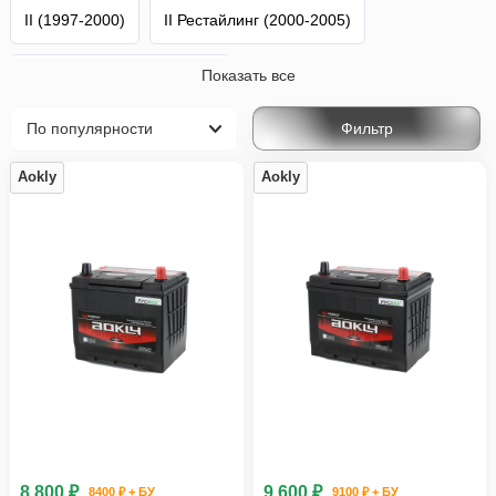
II (1997-2000)
II Рестайлинг (2000-2005)
Показать все
III Рестайлинг (2008-2012)
Фильтр
III 2-й Рестайлинг (2012-2015)
IV (2015-н.в.)
Aokly
Aokly
Escudo
Suzuki
8 800 ₽
9 600 ₽
8400 ₽ + БУ
9100 ₽ + БУ