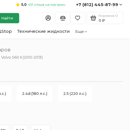
+7 (812) 445-87-99
451 отзыв на магазин
5,0
Корзина
0
Найти
0 ₽
&Stop
Технические жидкости
Еще
аров
olvo S60 II (2010-2013)
.с.)
2.4d (180 л.с.)
2.5 (220 л.с.)