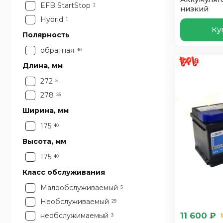
EFB StartStop
2
низкий
Hybrid
1
Ку
Полярность
обратная
40
Длина, мм
272
5
278
35
Ширина, мм
175
40
Высота, мм
175
40
Класс обслуживания
Малообслуживаемый
5
Необслуживаемый
29
11 600 ₽
необслужимаемый
3