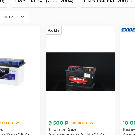
0)
I Рестайлинг (2000-2004)
II Рестайлинг (2007-20
Aokly
9 500 ₽
10 0
500 ₽ + БУ
9000 ₽ + БУ
т.
В наличии
2 шт.
В нал
р Zorg 75 Ач
Аккумулятор Aokly 71 Ач
Акку