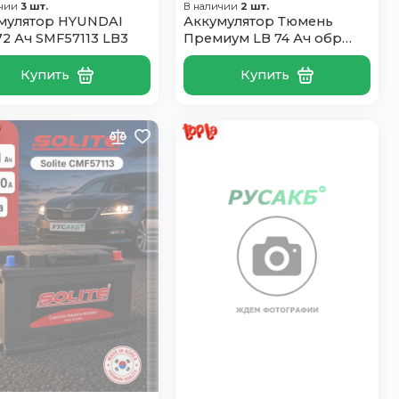
ичии
3 шт.
В наличии
2 шт.
мулятор HYUNDAI
Аккумулятор Тюмень
72 Ач SMF57113 LB3
Премиум LB 74 Ач обр
пол
Купить
Купить