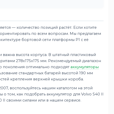
ется — количество позиций растёт. Если хотите
сориентировать по всем вопросам. Мы предлагаем
хитектуре бортовой сети платформы P1 с её
и важна высота корпуса. В штатный пластиковый
баритами 278х175х175 мм. Рекомендуемый диапазон
ого поколения оптимально подходят
аккумуляторы
ользование стандартных батарей высотой 190 мм
остей крепления верхней крышки короба.
2007, воспользуйтесь нашим каталогом на этой
о том, как подобрать аккумулятор для Volvo S40 II
0 II своими силами или в нашем сервисе.