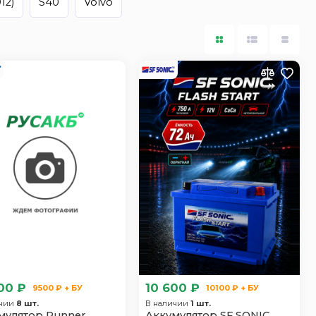
12)
S40
Volvo
00 ₽
10 600 ₽
9500 ₽ + БУ
10100 ₽ + БУ
ичии
8 шт.
В наличии
1 шт.
мулятор Runner
Аккумулятор SF SONIC