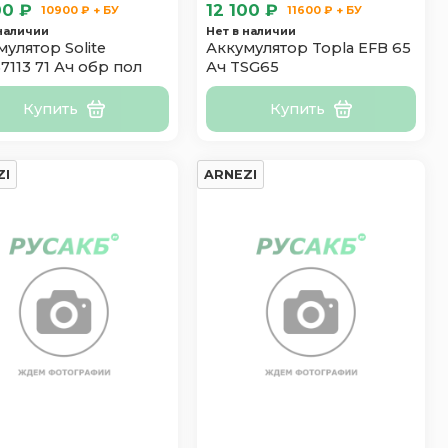
00 ₽
12 100 ₽
10900 ₽ + БУ
11600 ₽ + БУ
 наличии
Нет в наличии
улятор Solite
Аккумулятор Topla EFB 65
7113 71 Ач обр пол
Ач TSG65
Купить
Купить
ZI
ARNEZI