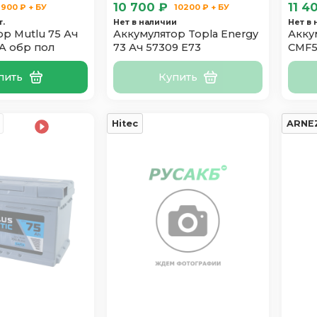
10 700 ₽
11 4
900 ₽ + БУ
10200 ₽ + БУ
т.
Нет в наличии
Нет в
р Mutlu 75 Ач
Аккумулятор Topla Energy
Аккум
.A обр пол
73 Ач 57309 E73
CMF5
пить
Купить
Hitec
ARNE