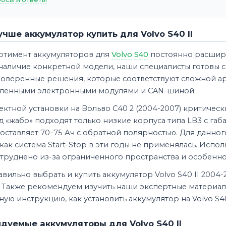
учше аккумулятор купить для Volvo S40 II
ртимент аккумуляторов для
Volvo
S40
постоянно расширя
 наличие конкретной модели, наши специалисты готовы 
роверенные решения, которые соответствуют сложной ар
ленными электронными модулями и CAN-шиной.
ктной установки на Вольво С40 2 (2004-2007) критическ
 «жабо» подходят только низкие корпуса типа LB3 с га
составляет 70–75 Ач с обратной полярностью. Для данн
к как система Start-Stop в эти годы не применялась. Исп
атруднено из-за ограниченного пространства и особенн
вильно выбрать и купить аккумулятор Volvo S40 II 2004-
 Также рекомендуем изучить наши экспертные материалы 
ую инструкцию, как установить аккумулятор на Volvo S4
дуемые аккумуляторы для Volvo S40 II