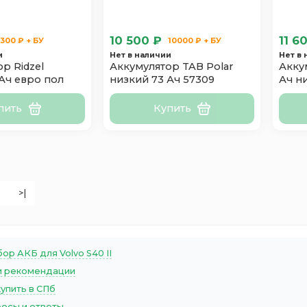
10 500 ₽
11 6
300 ₽ + БУ
10000 ₽ + БУ
и
Нет в наличии
Нет в
р Ridzel
Аккумулятор TAB Polar
Акку
Ач евро пол
низкий 73 Ач 57309
Ач н
пить
Купить
>|
ор АКБ для Volvo S40 II
 рекомендации
купить в СПб
осы и ответы