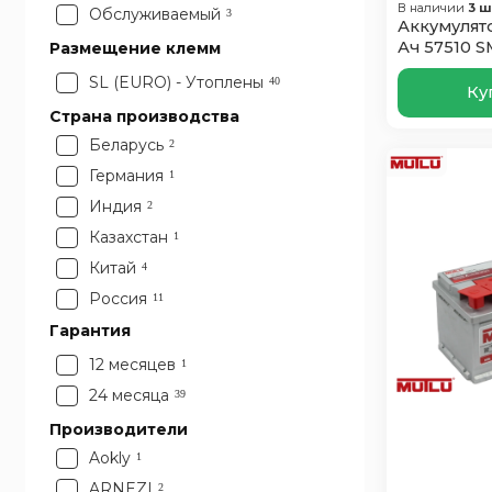
В наличии
3 ш
Обслуживаемый
3
Аккумулято
Ач 57510 S
Размещение клемм
SL (EURO) - Утоплены
40
Ку
Страна производства
Беларусь
2
Германия
1
Индия
2
Казахстан
1
Китай
4
Россия
11
Словения
Гарантия
6
Турция
5
12 месяцев
1
Франция
3
24 месяца
39
Чехия
2
Производители
Южная Корея
3
Aokly
1
ARNEZI
2