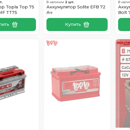
т.
В наличии
2 шт.
В нал
р Topla Top 75
Аккумулятор Solite EFB 72
Акку
MF TT75
Ач
Bolt 
пить
Купить