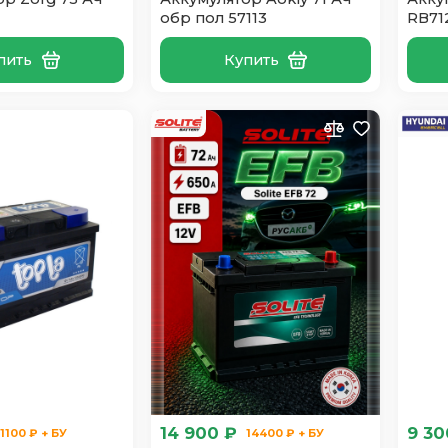
обр пол 57113
RB71
пить
Купить
14 900 ₽
9 30
11100 ₽ + БУ
14400 ₽ + БУ