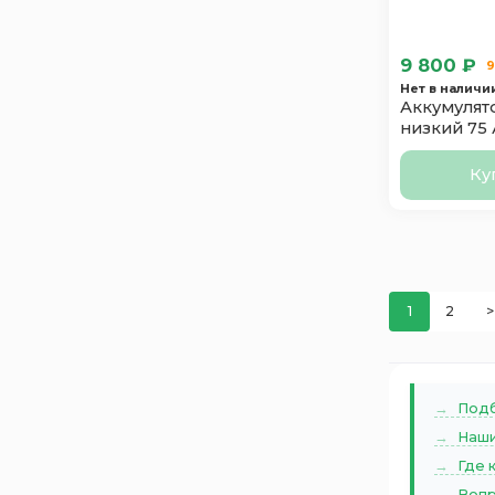
9 800 ₽
9
Нет в наличи
Аккумулято
низкий 75 
Ку
1
2
>
Подб
Наши
Где 
Вопр