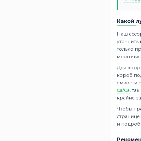
Какой л
Наш ассо
уточнить
только п
многочис
Для корре
короб под
ёмкости 
Ca/Ca
, та
крайне з
Чтобы пра
странице.
и подробн
Рекомен