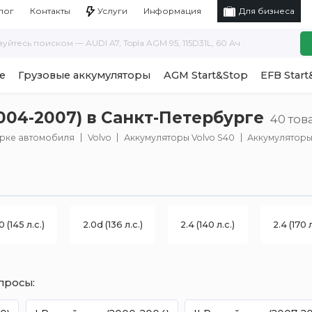
Услуги
Информация
лог
Контакты
Для бизнеса
е
Грузовые аккумуляторы
AGM Start&Stop
EFB Start
2004-2007) в Санкт-Петербурге
40 тов
арке автомобиля
Volvo
Аккумуляторы Volvo S40
Аккумуляторы V
0 (145 л.с.)
2.0d (136 л.с.)
2.4 (140 л.с.)
2.4 (170 л
просы: