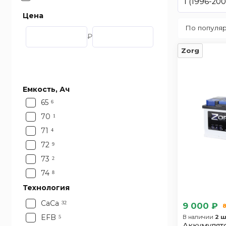
I (1996-200
Цена
₽
Zorg
Емкость, Ач
65
6
70
1
71
4
72
9
73
2
74
8
75
Технология
9
77
1
CaCa
32
9 000 ₽
8
EFB
В наличии
2 ш
5
Аккумулято