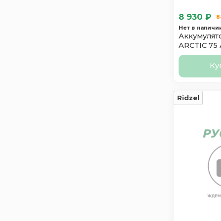
Taxxon
1
8 930 ₽
8
Topla
3
Нет в наличи
Аккумулят
Tyumen
2
ARCTIC 75 
Varta
3
Ку
Zorg
1
Аком
1
Актех
1
Ridzel
Зверь
1