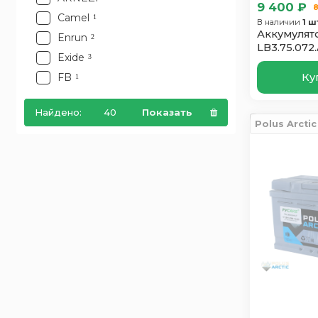
9 400 ₽
8
Camel
1
В наличии
1 ш
Аккумулято
Enrun
2
LB3.75.072
Exide
3
Ку
FB
1
Hitec
1
Найдено:
40
Показать
Hyundai
1
Polus Arctic
Index Prime
1
Just Power
1
Mutlu
3
Polus Arctic
1
Power
1
Ridzel
1
Runner
1
SF SONIC
1
Solite
2
Tab
3