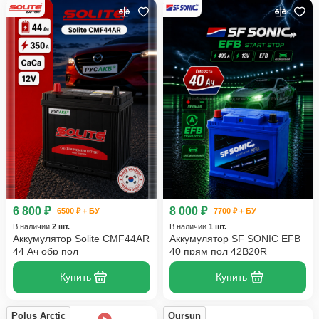
6 800 ₽
8 000 ₽
6500 ₽ + БУ
7700 ₽ + БУ
В наличии
2 шт.
В наличии
1 шт.
Аккумулятор Solite CMF44AR
Аккумулятор SF SONIC EFB
44 Ач обр пол
40 прям пол 42B20R
Купить
Купить
Polus Arctic
Oursun