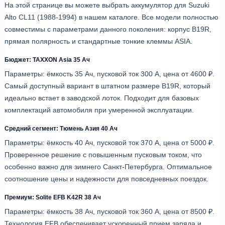
На этой странице вы можете выбрать аккумулятор для Suzuki
Alto CL11 (1988-1994) в нашем каталоге. Все модели полностью
совместимы с параметрами данного поколения: корпус B19R,
прямая полярность и стандартные тонкие клеммы ASIA.
Бюджет: TAXXON Asia 35 Ач
Параметры: ёмкость 35 Ач, пусковой ток 300 А, цена от 4600 ₽.
Самый доступный вариант в штатном размере B19R, который
идеально встает в заводской лоток. Подходит для базовых
комплектаций автомобиля при умеренной эксплуатации.
Средний сегмент: Тюмень Азия 40 Ач
Параметры: ёмкость 40 Ач, пусковой ток 370 А, цена от 5000 ₽.
Проверенное решение с повышенным пусковым током, что
особенно важно для зимнего Санкт-Петербурга. Оптимальное
соотношение цены и надежности для повседневных поездок.
Премиум: Solite EFB K42R 38 Ач
Параметры: ёмкость 38 Ач, пусковой ток 360 А, цена от 8500 ₽.
Технология EFB обеспечивает ускоренный прием заряда и