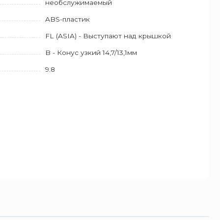
необслужимаемый
ABS-пластик
FL (ASIA) - Выступают над крышкой
B - Конус узкий 14,7/13,1мм
9.8