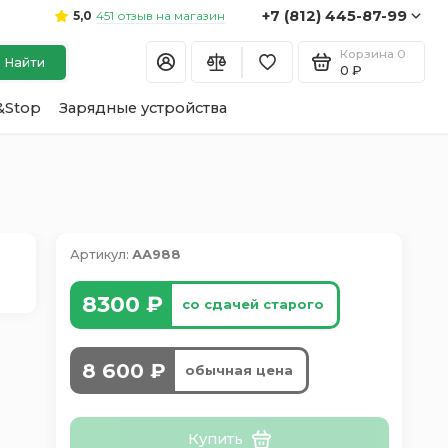
+7 (812) 445-87-99
451 отзыв на магазин
5,0
Корзина
0
Найти
0 ₽
&Stop
Зарядные устройства
Артикул:
АА988
8300 ₽
со сдачей старого
8 600 ₽
обычная цена
Купить