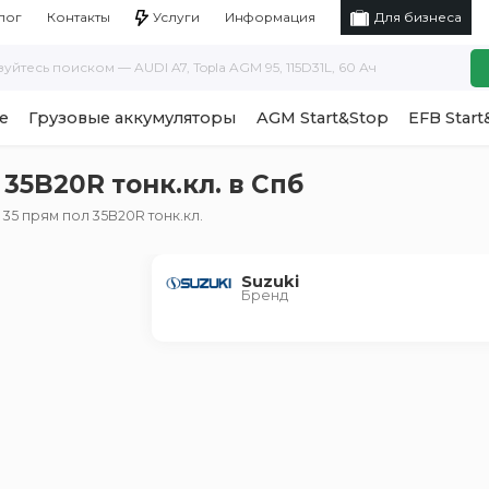
Услуги
Информация
лог
Контакты
Для бизнеса
е
Грузовые аккумуляторы
AGM Start&Stop
EFB Start
35B20R тонк.кл. в Спб
35 прям пол 35B20R тонк.кл.
Suzuki
Бренд