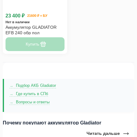
23 400 ₽
21600 ₽ + БУ
Нет в наличии
Аккумулятор GLADIATOR
EFB 240 обр пол
Купить
Подбор АКБ Gladiator
Где купить в СПб
Вопросы и ответы
Почему покупают аккумулятор Gladiator
Читать дальше
Аккумуляторы Gladiator производятся на мощностях завода