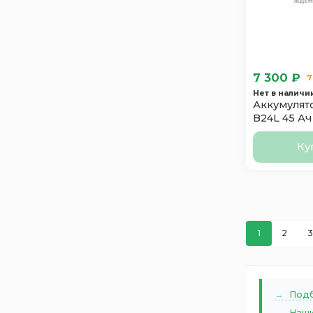
7 300 ₽
7
Нет в наличи
Аккумулято
B24L 45 Ач
Ку
1
2
3
Подб
Наши