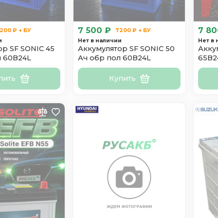
7 500 ₽
7 80
200 ₽ + БУ
7200 ₽ + БУ
и
Нет в наличии
Нет в
р SF SONIC 45
Аккумулятор SF SONIC 50
Аккум
л 60B24L
Ач обр пол 60B24L
65B2
пить
Купить