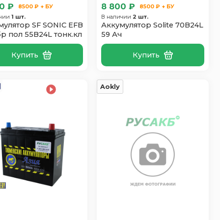
0 ₽
8 800 ₽
8500 ₽ + БУ
8500 ₽ + БУ
ичии
1 шт.
В наличии
2 шт.
мулятор SF SONIC EFB
Аккумулятор Solite 70B24L
бр пол 55B24L тонк.кл
59 Ач
Купить
Купить
Aokly