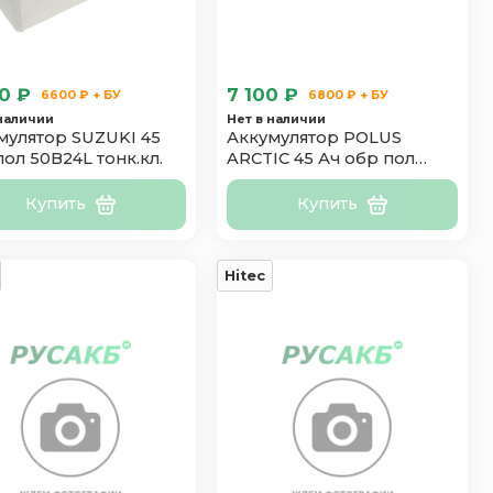
0 ₽
7 100 ₽
6600 ₽ + БУ
6800 ₽ + БУ
 наличии
Нет в наличии
мулятор SUZUKI 45
Аккумулятор POLUS
пол 50B24L тонк.кл.
ARCTIC 45 Ач обр пол
45B24L
Купить
Купить
Hitec