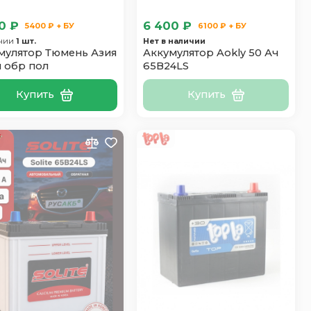
0 ₽
6 400 ₽
5400 ₽ + БУ
6100 ₽ + БУ
ичии
1 шт.
Нет в наличии
мулятор Тюмень Азия
Аккумулятор Aokly 50 Ач
ч обр пол
65B24LS
Купить
Купить