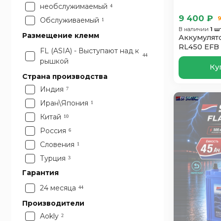
необслужимаемый
4
9 400 ₽
9
Обслуживаемый
1
В наличии
1 ш
Размещение клемм
Аккумулят
RL450 EFB 
FL (ASIA) - Выступают над к
пол
44
рышкой
Ку
Страна производства
Индия
7
Иран\Япония
1
Китай
10
Россия
6
Словения
1
Турция
3
Франция
Гарантия
1
Чехия
3
24 месяца
44
Южная Корея
8
Производители
Япония
4
Aokly
2