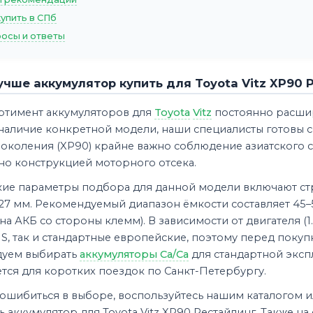
купить в СПб
осы и ответы
учше аккумулятор купить для Toyota Vitz XP90 
ртимент аккумуляторов для
Toyota
Vitz
постоянно расшир
 наличие конкретной модели, наши специалисты готовы с
околения (XP90) крайне важно соблюдение азиатского ст
но конструкцией моторного отсека.
кие параметры подбора для данной модели включают стр
27 мм. Рекомендуемый диапазон ёмкости составляет 45–5
на АКБ со стороны клемм). В зависимости от двигателя (1.0
S, так и стандартные европейские, поэтому перед поку
уем выбирать
аккумуляторы Ca/Ca
для стандартной эксп
тся для коротких поездок по Санкт-Петербургу.
ошибиться в выборе, воспользуйтесь нашим каталогом и
 аккумулятор для Toyota Vitz XP90 Рестайлинг. Также на