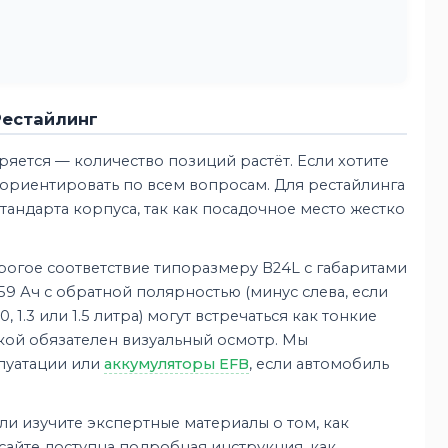
Рестайлинг
яется — количество позиций растёт. Если хотите
ориентировать по всем вопросам. Для рестайлинга
андарта корпуса, так как посадочное место жестко
огое соответствие типоразмеру B24L с габаритами
9 Ач с обратной полярностью (минус слева, если
, 1.3 или 1.5 литра) могут встречаться как тонкие
пкой обязателен визуальный осмотр. Мы
луатации или
аккумуляторы EFB
, если автомобиль
ли изучите экспертные материалы о том, как
 сайте доступна подробная инструкция, как