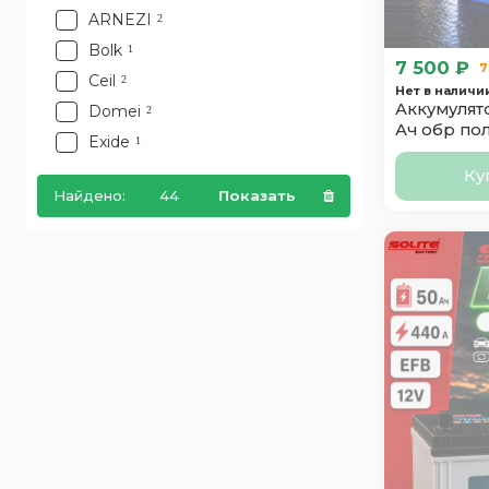
ARNEZI
2
Bolk
1
7 500 ₽
7
Ceil
2
Нет в наличи
Аккумулято
Domei
2
Ач обр по
Exide
1
Furukawa Battery
2
Ку
Найдено:
44
Показать
Ganz
2
Hankook
3
Hitec
3
Hyundai
1
Index Prime
2
Mutlu
1
Oursun
2
Polus Arctic
1
Power
1
Runner
1