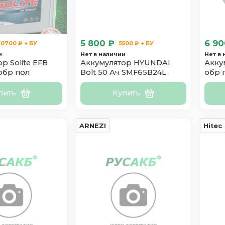
5 800 ₽
6 90
10700 ₽ + БУ
5500 ₽ + БУ
и
Нет в наличии
Нет в
р Solite EFB
Аккумулятор HYUNDAI
Акку
обр пол
Bolt 50 Ач SMF65B24L
обр 
пить
Купить
ARNEZI
Hitec