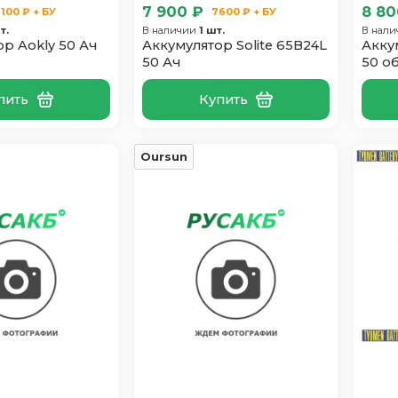
7 900 ₽
8 80
100 ₽ + БУ
7600 ₽ + БУ
т.
В наличии
1 шт.
В нал
р Aokly 50 Ач
Аккумулятор Solite 65B24L
Акку
50 Ач
50 о
пить
Купить
Oursun