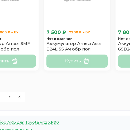
7 500 ₽
7 80
000 ₽ + БУ
7200 ₽ + БУ
и
Нет в наличии
Нет в
р Arnezi SMF
Аккумулятор Arnezi Asia
Акку
 обр пол
B24L 55 Ач обр пол
65B2
пить
Купить
>
>|
ор АКБ для Toyota Vitz XP90
 рекомендации