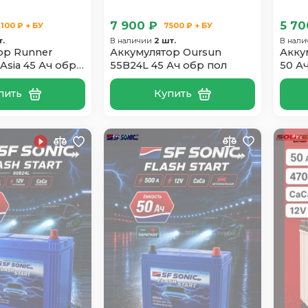
7 900 ₽
5 70
100 ₽ + БУ
7500 ₽ + БУ
т.
В наличии
2 шт.
В нал
ор Runner
Аккумулятор Oursun
Акку
Asia 45 Ач обр
55B24L 45 Ач обр пол
50 А
пить
Купить