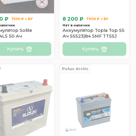
0 ₽
8 200 ₽
7500 ₽ + БУ
7900 ₽ + БУ
 наличии
Нет в наличии
улятор Solite
Аккумулятор Topla Top 55
4LS 50 Ач
Ач 55523|84 SMF TT55J
Купить
Купить
Polus Arctic