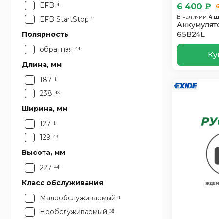
EFB
6 400 ₽
4
6
В наличии
4 ш
EFB StartStop
2
Аккумулято
Полярность
65B24L
обратная
44
Ку
Длина, мм
187
1
238
43
Ширина, мм
127
1
129
43
Высота, мм
227
44
Класс обслуживания
Малообслуживаемый
1
Необслуживаемый
38