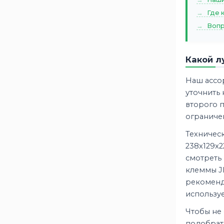
Где 
Вопр
Какой л
Наш ассо
уточнить
второго п
ограниче
Техничес
238x129x2
смотреть 
клеммы JI
рекоменд
используе
Чтобы не 
подобрать