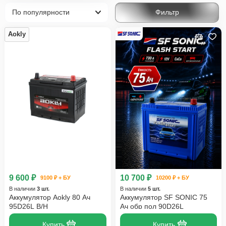
Фильтр
Aokly
9 600 ₽
10 700 ₽
9100 ₽ + БУ
10200 ₽ + БУ
В наличии
3 шт.
В наличии
5 шт.
Аккумулятор Aokly 80 Ач
Аккумулятор SF SONIC 75
95D26L B/H
Ач обр пол 90D26L
Купить
Купить