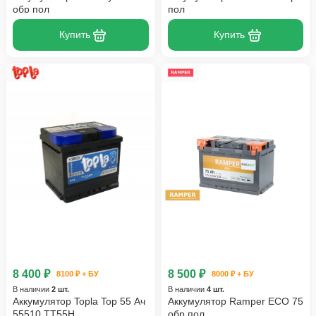
обр пол
пол
Купить
Купить
8 400 ₽
8 500 ₽
8100 ₽ + БУ
8000 ₽ + БУ
В наличии
2 шт.
В наличии
4 шт.
Аккумулятор Topla Top 55 Ач
Аккумулятор Ramper ECO 75
55510 TT55H
обр пол