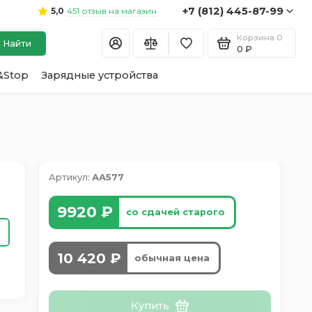
+7 (812) 445-87-99
451 отзыв на магазин
5,0
Корзина
0
Найти
0 ₽
&Stop
Зарядные устройства
Артикул:
АА577
9920 ₽
со сдачей старого
10 420 ₽
обычная цена
Купить