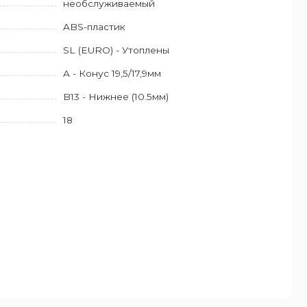
необслуживаемый
ABS-пластик
SL (EURO) - Утоплены
A - Конус 19,5/17,9мм
B13 - Нижнее (10.5мм)
18