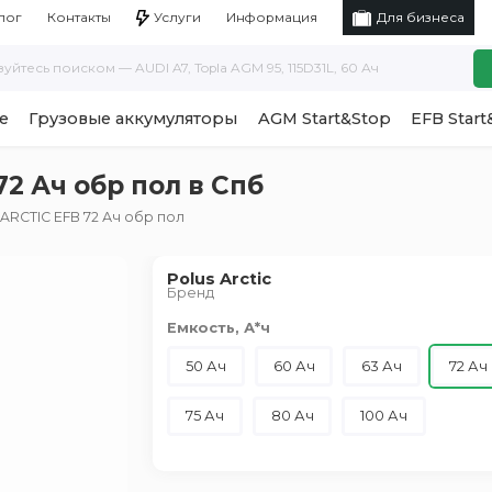
Услуги
Информация
лог
Контакты
Для бизнеса
е
Грузовые аккумуляторы
AGM Start&Stop
EFB Start
2 Ач обр пол в Спб
ARCTIC EFB 72 Ач обр пол
Polus Arctic
Бренд
Емкость, А*ч
50 Ач
60 Ач
63 Ач
72 Ач
75 Ач
80 Ач
100 Ач