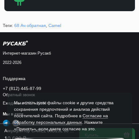
Теги:
68 Ач обратная
,
Camel
Интернет-магазин Русакб
2022-2026
Поддержка
+7 (812) 445-87-99
Обратный звонок
Мы используем файлы cookie и другие средства
Ежедневно 9:00 - 21:00
сохранения предпочтений и анализа действий
Мы в сети
посетителей сайта. Подробнее в
Согласие на
обработку персональных данных
. Нажмите
«Принять», если даете согласие на это.
Аккумулятор CAMEL 80D23L 68 Ач в Спб
Купить
10 600 ₽