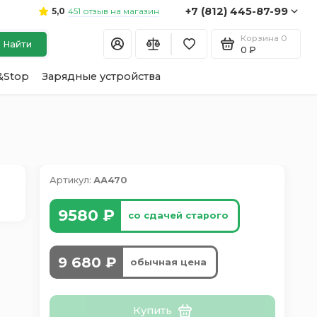
+7 (812) 445-87-99
451 отзыв на магазин
5,0
Корзина
0
Найти
0 ₽
&Stop
Зарядные устройства
Артикул:
АА470
9580 ₽
со сдачей старого
9 680 ₽
обычная цена
Купить