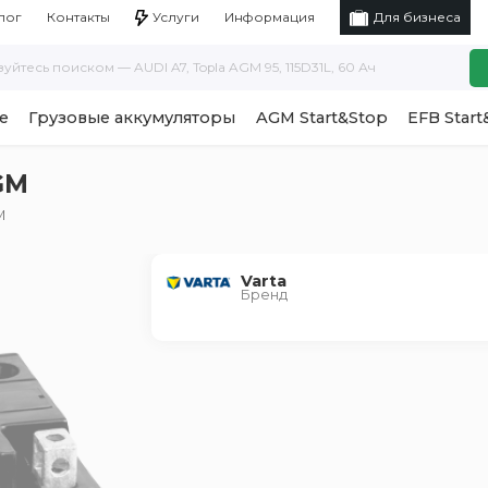
Услуги
Информация
лог
Контакты
Для бизнеса
е
Грузовые аккумуляторы
AGM Start&Stop
EFB Start
AGM
M
Varta
Бренд